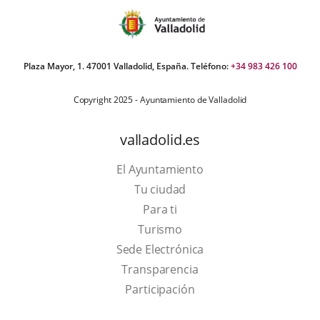
Plaza Mayor, 1. 47001 Valladolid, España. Teléfono:
+34 983 426 100
Copyright 2025 - Ayuntamiento de Valladolid
valladolid.es
El Ayuntamiento
Tu ciudad
Para ti
This
Turismo
link
Link
Sede Electrónica
will
to
Transparencia
open
external
Participación
in
application.