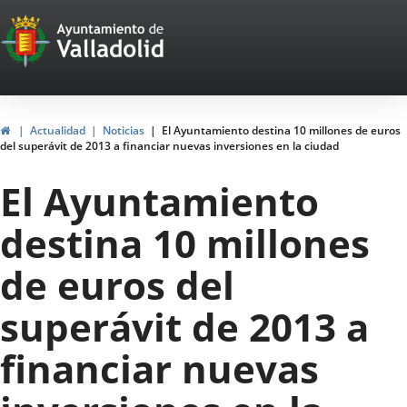
Portal
Jump to content
Web
del
Ayuntamiento
Home
Actualidad
Noticias
El Ayuntamiento destina 10 millones de euros
del superávit de 2013 a financiar nuevas inversiones en la ciudad
de
El Ayuntamiento
Valladolid
destina 10 millones
de euros del
superávit de 2013 a
financiar nuevas