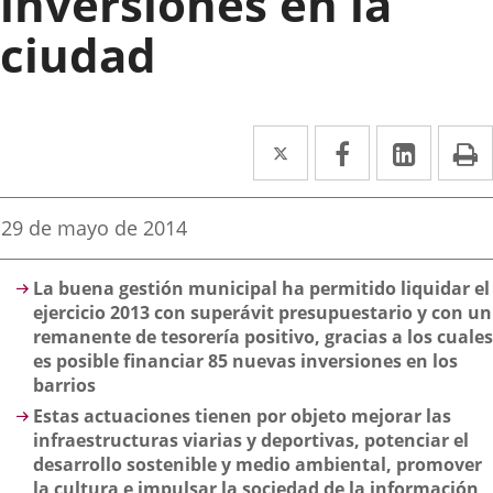
inversiones en la
ciudad
Twitter
Enlace
Facebook
Enlace
Linked
Enlace
P
a
a
a
una
una
una
Fecha
29 de mayo de 2014
de
aplicación
aplicación
aplica
la
Descripción
noticia
externa.
externa.
extern
La buena gestión municipal ha permitido liquidar el
ejercicio 2013 con superávit presupuestario y con un
remanente de tesorería positivo, gracias a los cuales
es posible financiar 85 nuevas inversiones en los
barrios
Estas actuaciones tienen por objeto mejorar las
infraestructuras viarias y deportivas, potenciar el
desarrollo sostenible y medio ambiental, promover
la cultura e impulsar la sociedad de la información