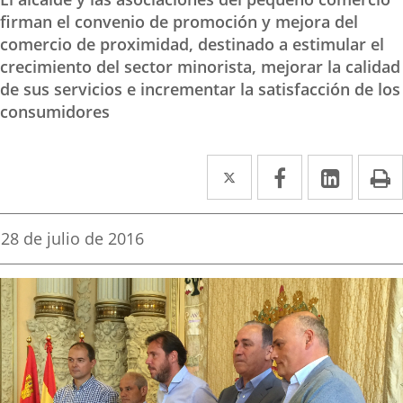
firman el convenio de promoción y mejora del
comercio de proximidad, destinado a estimular el
crecimiento del sector minorista, mejorar la calidad
de sus servicios e incrementar la satisfacción de los
consumidores
Twitter
Enlace
Facebook
Enlace
Linked
Enlace
P
a
a
a
una
una
una
Fecha
28 de julio de 2016
de
aplicación
aplicación
aplica
la
noticia
externa.
externa.
extern