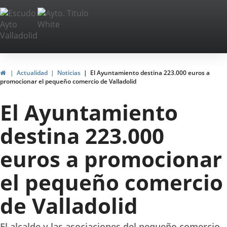
Portal
Jump to content
Web
del
Ayuntamiento
Home
Actualidad
Noticias
El Ayuntamiento destina 223.000 euros a
promocionar el pequeño comercio de Valladolid
de
El Ayuntamiento
Valladolid
destina 223.000
euros a promocionar
el pequeño comercio
de Valladolid
El alcalde y las asociaciones del pequeño comercio