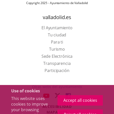
Copyright 2025 - Ayuntamiento de Valladolid
valladolid.es
El Ayuntamiento
Tu ciudad
Para ti
This
Turismo
link
Link
Sede Electrónica
will
to
Transparencia
open
external
Participación
in
application.
a
Otras webs del ayuntamiento
Use of cookies
pop-
aderSocial
LINK
LINK
LINK
This website uses
up
Accept all cookies
TO
TO
TO
cookies to improve
window.
ACCESIBILIDAD
EXTERNAL
EXTERNAL
EXTERNAL
your browsing
MAPA WEB