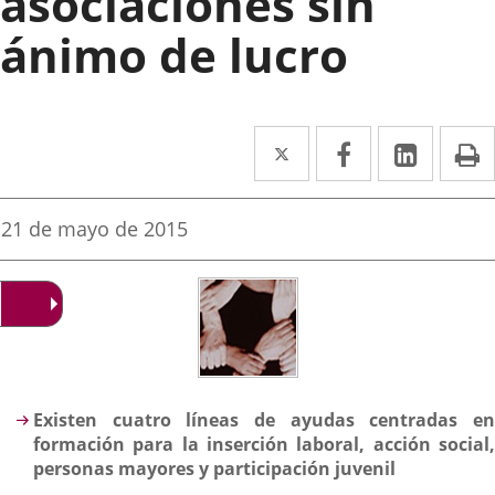
asociaciones sin
ánimo de lucro
Twitter
Enlace
Facebook
Enlace
Linked
Enlace
P
a
a
a
una
una
una
Fecha
21 de mayo de 2015
de
aplicación
aplicación
aplica
la
noticia
externa.
externa.
extern
Descripción
Existen cuatro líneas de ayudas centradas en
formación para la inserción laboral, acción social,
personas mayores y participación juvenil