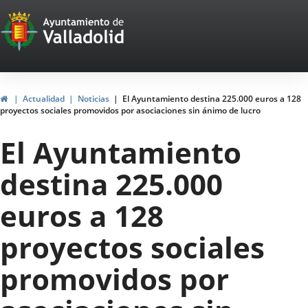
Portal
Jump to content
Web
del
Ayuntamiento
Home
Actualidad
Noticias
El Ayuntamiento destina 225.000 euros a 128
proyectos sociales promovidos por asociaciones sin ánimo de lucro
de
El Ayuntamiento
Valladolid
destina 225.000
euros a 128
proyectos sociales
promovidos por