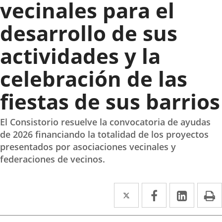
vecinales para el
desarrollo de sus
actividades y la
celebración de las
fiestas de sus barrios
El Consistorio resuelve la convocatoria de ayudas
de 2026 financiando la totalidad de los proyectos
presentados por asociaciones vecinales y
federaciones de vecinos.
Twitter
Enlace
Facebook
Enlace
Linked
Enlace
P
a
a
a