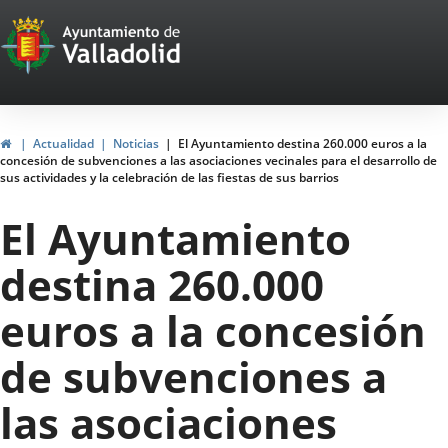
Portal
Jump to content
Web
del
Ayuntamiento
Home
Actualidad
Noticias
El Ayuntamiento destina 260.000 euros a la
concesión de subvenciones a las asociaciones vecinales para el desarrollo de
de
sus actividades y la celebración de las fiestas de sus barrios
Valladolid
El Ayuntamiento
destina 260.000
euros a la concesión
de subvenciones a
las asociaciones