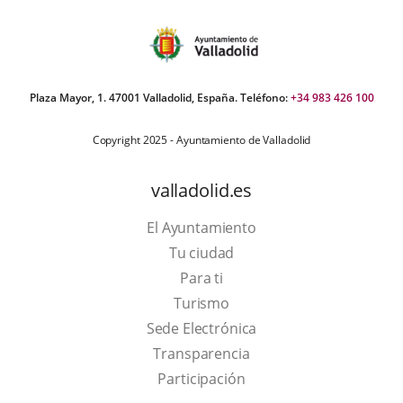
Plaza Mayor, 1. 47001 Valladolid, España. Teléfono:
+34 983 426 100
Copyright 2025 - Ayuntamiento de Valladolid
valladolid.es
El Ayuntamiento
Tu ciudad
Para ti
This
Turismo
link
Link
Sede Electrónica
will
to
Transparencia
open
external
Participación