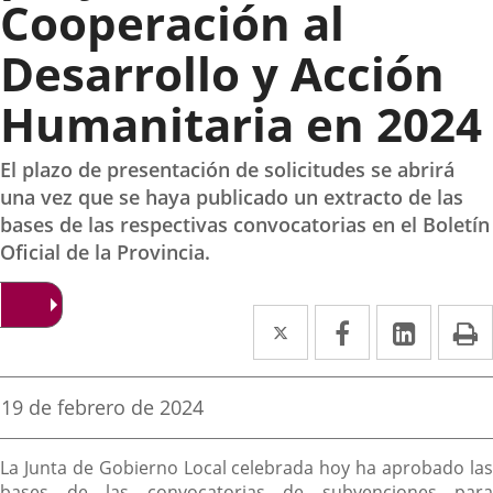
Cooperación al
Desarrollo y Acción
Humanitaria en 2024
El plazo de presentación de solicitudes se abrirá
una vez que se haya publicado un extracto de las
bases de las respectivas convocatorias en el Boletín
Oficial de la Provincia.
Twitter
Enlace
Facebook
Enlace
Linked
Enlace
P
a
a
a
una
una
una
Fecha
19 de febrero de 2024
de
aplicación
aplicación
aplica
la
Descripción
noticia
externa.
externa.
extern
La Junta de Gobierno Local celebrada hoy ha aprobado las
bases de las convocatorias de subvenciones para