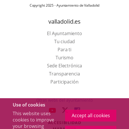
Copyright 2025 - Ayuntamiento de Valladolid
valladolid.es
El Ayuntamiento
Tu ciudad
Para ti
This
Turismo
link
Link
Sede Electrónica
will
to
Transparencia
open
external
Participación
in
application.
a
Otras webs del ayuntamiento
Use of cookies
pop-
aderSocial
LINK
LINK
LINK
This website uses
up
Accept all cookies
TO
TO
TO
cookies to improve
window.
ACCESIBILIDAD
EXTERNAL
EXTERNAL
EXTERNAL
your browsing
MAPA WEB