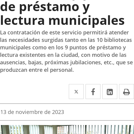
de préstamo y
lectura municipales
La contratación de este servicio permitirá atender
las necesidades surgidas tanto en las 10 bibliotecas
municipales como en los 9 puntos de préstamo y
lectura existentes en la ciudad, con motivo de las
ausencias, bajas, próximas jubilaciones, etc., que se
produzcan entre el personal.
Twitter
Enlace
Facebook
Enlace
Linked
Enlace
P
a
a
a
una
una
una
Fecha
13 de noviembre de 2023
de
aplicación
aplicación
aplica
la
noticia
externa.
externa.
extern