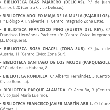
• BIBLIOTECA BLAS PAJARERO (DELICIAS).
P.º de Jua
Carlos I, 20 (Centro Cívico Delicias).
• BIBLIOTECA ADOLFO MIAJA DE LA MUELA (PAJARILLOS).
P.º Biólogo A. J. Valverde, 1 (Centro Integrado Zona Este).
• BIBLIOTECA FRANCISCO PINO (HUERTA DEL REY).
C
Francisco Hernández Pacheco s/n (Centro Cívico Integrado
J.L. Mosquera).
• BIBLIOTECA ROSA CHACEL (ZONA SUR).
C/ Juan de
Austria, 11 (Centro Cívico Zona Sur).
• BIBLIOTECA SANTIAGO DE LOS MOZOS (PARQUESOL).
C/ Ciudad de la Habana, 8.
• BIBLIOTECA RONDILLA.
C/ Alberto Fernández, 3 (Centr
Cívico Rondilla).
• BIBLIOTECA PARQUE ALAMEDA.
C/ Armuña, 3 (Centr
Cívico José María Luelmo).
• BIBLIOTECA FRANCISCO JAVIER MARTÍN ABRIL.
C/ Lópe
Gómez, 1.