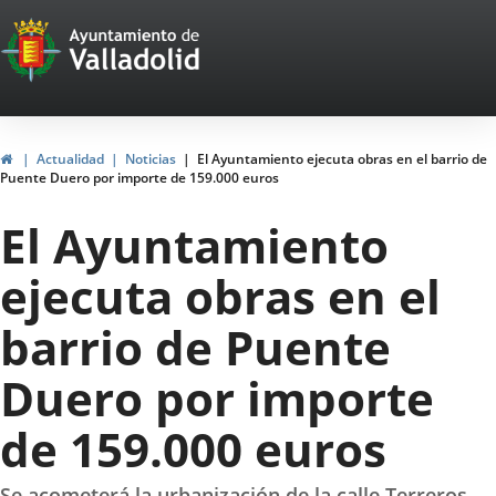
Portal
Jump to content
Web
del
Ayuntamiento
Home
Actualidad
Noticias
El Ayuntamiento ejecuta obras en el barrio de
Puente Duero por importe de 159.000 euros
de
El Ayuntamiento
Valladolid
ejecuta obras en el
barrio de Puente
Duero por importe
de 159.000 euros
Se acometerá la urbanización de la calle Terreros,