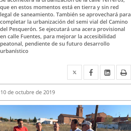
que en estos momentos está en tierra y sin red
legal de saneamiento. También se aprovechará para
completar la urbanización del semi vial del Camino
del Pesquerón. Se ejecutará una acera provisional
en calle Fuentes, para mejorar la accesibilidad
peatonal, pendiente de su futuro desarrollo
urbanístico
Twitter
Enlace
Facebook
Enlace
Linked
Enlace
P
a
a
a
una
una
una
Fecha
10 de octubre de 2019
de
aplicación
aplicación
aplica
la
noticia
externa.
externa.
extern