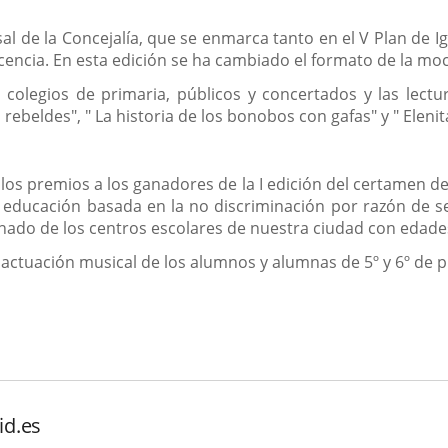
ersal de la Concejalía, que se enmarca tanto en el V Plan d
escencia. En esta edición se ha cambiado el formato de la m
 colegios de primaria, públicos y concertados y las lect
beldes", " La historia de los bonobos con gafas" y " Elenit
los premios a los ganadores de la I edición del certamen de
ducación basada en la no discriminación por razón de sexo
nado de los centros escolares de nuestra ciudad con edade
 actuación musical de los alumnos y alumnas de 5º y 6º de p
id.es