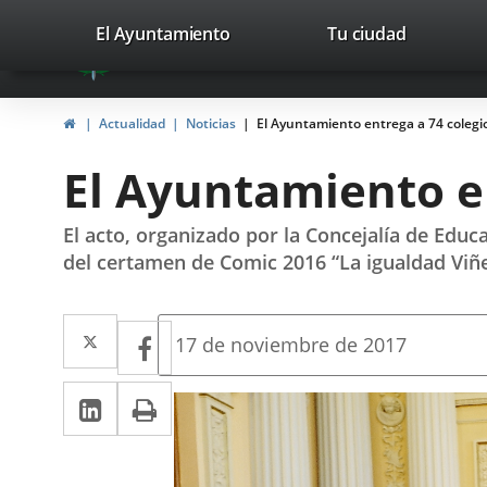
Portal
Jump to content
valladolid.es
El Ayuntamiento
Tu ciudad
avaTop
Web
del
Home
Actualidad
Noticias
El Ayuntamiento entrega a 74 colegio
Ayuntamiento
El Ayuntamiento en
de
Valladolid
El acto, organizado por la Concejalía de Educa
del certamen de Comic 2016 “La igualdad Viñe
Twitter
Enlace
Facebook
Enlace
Fecha
17 de noviembre de 2017
de
a
a
la
Linkedin
Enlace
Print
una
noticia
una
a
aplicación
aplicación
una
externa.
externa.