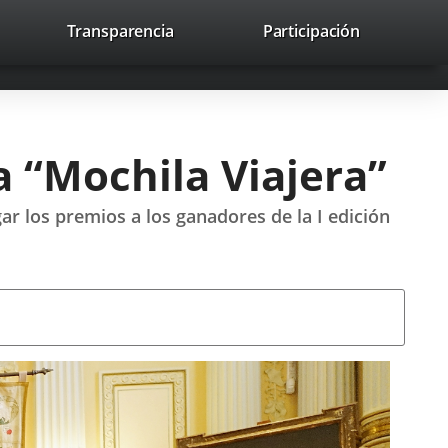
nk
Transparencia
Participación
avaHeaderSocial
Link
Link
Link
Search
to
Search
to
to
to
ernal
external
external
external
lication.
application.
application.
application.
a “Mochila Viajera”
gar los premios a los ganadores de la I edición