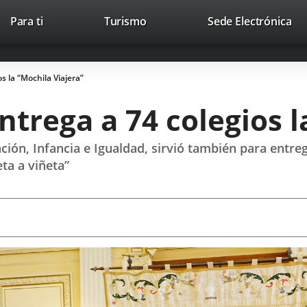
This
Li
Para ti
Turismo
Sede Electrónica
Accesibilidad
Trabaja con nosotros
Contac
link
to
will
ext
open
app
s la “Mochila Viajera”
in
a
trega a 74 colegios l
pop-
up
window.
ción, Infancia e Igualdad, sirvió también para entre
ta a viñeta”