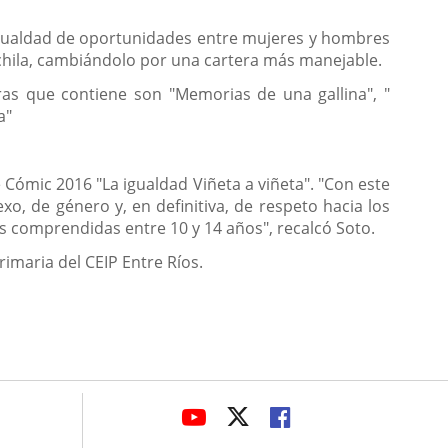
e Igualdad de oportunidades entre mujeres y hombres
ochila, cambiándolo por una cartera más manejable.
uras que contiene son "Memorias de una gallina", "
a"
 Cómic 2016 "La igualdad Viñeta a viñeta". "Con este
, de género y, en definitiva, de respeto hacia los
s comprendidas entre 10 y 14 años", recalcó Soto.
rimaria del CEIP Entre Ríos.
avaHeaderSocial
LINK
LINK
LINK
TO
TO
TO