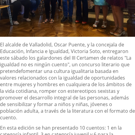
Descripción
El alcalde de Valladolid, Oscar Puente, y la concejala de
Educación, Infancia e Igualdad, Victoria Soto, entregaron
este sábado los galardones del III Certamen de relatos "La
igualdad no es ningún cuento", un concurso literario que
pretendefomentar una cultura igualitaria basada en
valores relacionados con la igualdad de oportunidades
entre mujeres y hombres en cualquiera de los ámbitos de
la vida cotidiana, romper con estereotipos sexistas y
promover el desarrollo integral de las personas, además
de sensibilizar y formar a niños y niñas, jóvenes o
población adulta, a través de la literatura con el formato de
cuento.
En esta edición se han presentado 10 cuentos: 1 en la
categoría infantil, 3 en categoría juvenil y 6 para la