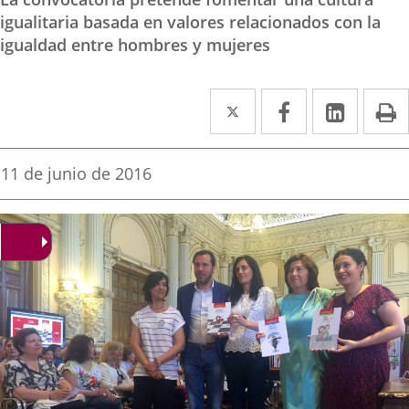
igualitaria basada en valores relacionados con la
igualdad entre hombres y mujeres
Twitter
Enlace
Facebook
Enlace
Linked
Enlace
P
a
a
a
una
una
una
Fecha
11 de junio de 2016
de
aplicación
aplicación
aplica
la
noticia
externa.
externa.
extern