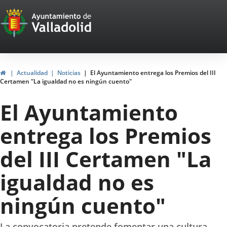
Portal
Jump to content
Web
del
Ayuntamiento
Home
Actualidad
Noticias
El Ayuntamiento entrega los Premios del III
Certamen "La igualdad no es ningún cuento"
de
El Ayuntamiento
Valladolid
entrega los Premios
del III Certamen "La
igualdad no es
ningún cuento"
La convocatoria pretende fomentar una cultura