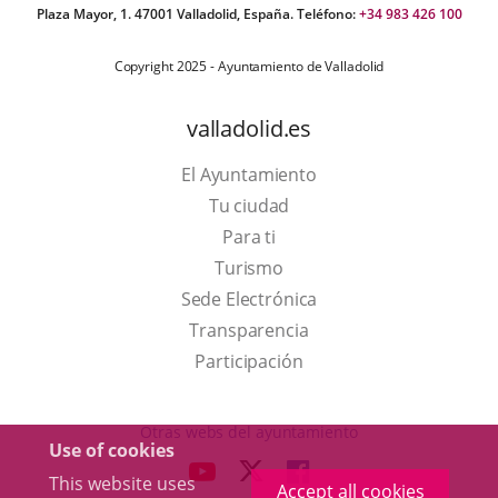
Plaza Mayor, 1. 47001 Valladolid, España. Teléfono:
+34 983 426 100
Copyright 2025 - Ayuntamiento de Valladolid
valladolid.es
El Ayuntamiento
Tu ciudad
Para ti
This
Turismo
link
Link
Sede Electrónica
will
to
Transparencia
open
external
Participación
in
application.
a
Otras webs del ayuntamiento
Use of cookies
pop-
aderSocial
LINK
LINK
LINK
This website uses
up
Accept all cookies
TO
TO
TO