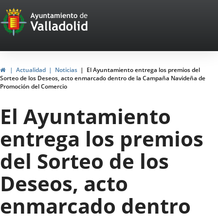
Portal
Jump to content
Web
del
Ayuntamiento
Home
Actualidad
Noticias
El Ayuntamiento entrega los premios del
Sorteo de los Deseos, acto enmarcado dentro de la Campaña Navideña de
de
Promoción del Comercio
Valladolid
El Ayuntamiento
entrega los premios
del Sorteo de los
Deseos, acto
enmarcado dentro