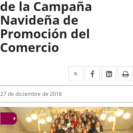
de la Campaña
Navideña de
Promoción del
Comercio
Twitter
Enlace
Facebook
Enlace
Linked
Enlace
P
a
a
a
una
una
una
Fecha
27 de diciembre de 2018
de
aplicación
aplicación
aplica
la
noticia
externa.
externa.
extern