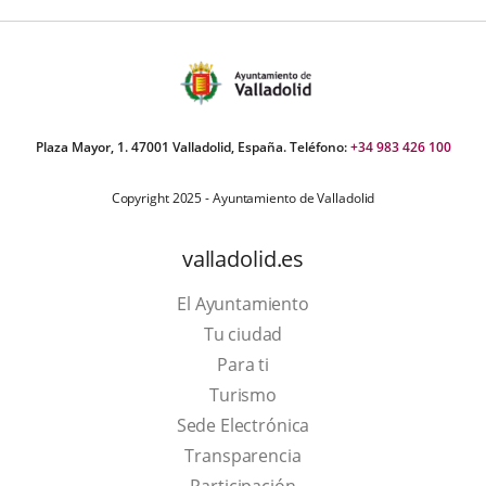
Plaza Mayor, 1. 47001 Valladolid, España. Teléfono:
+34 983 426 100
Copyright 2025 - Ayuntamiento de Valladolid
valladolid.es
El Ayuntamiento
Tu ciudad
Para ti
This
Turismo
link
Link
Sede Electrónica
will
to
Transparencia
open
external
Participación