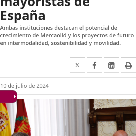
mayoristas de
España
Ambas instituciones destacan el potencial de
crecimiento de Mercaolid y los proyectos de futuro
en intermodalidad, sostenibilidad y movilidad.
Twitter
Enlace
Facebook
Enlace
Linked
Enlace
P
a
a
a
una
una
una
Fecha
10 de julio de 2024
de
aplicación
aplicación
aplica
la
noticia
externa.
externa.
extern