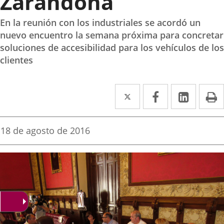
Zarandona
En la reunión con los industriales se acordó un
nuevo encuentro la semana próxima para concretar
soluciones de accesibilidad para los vehículos de los
clientes
Twitter
Enlace
Facebook
Enlace
Linked
Enlace
P
a
a
a
una
una
una
Fecha
18 de agosto de 2016
de
aplicación
aplicación
aplica
la
noticia
externa.
externa.
extern