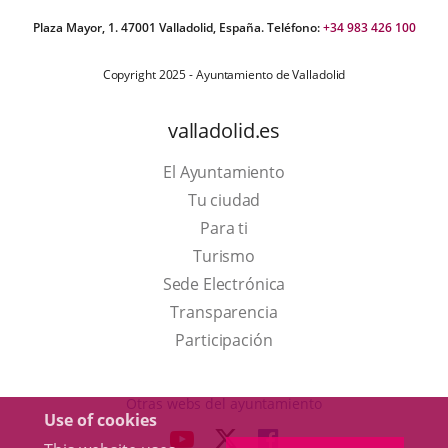
Plaza Mayor, 1. 47001 Valladolid, España. Teléfono:
+34 983 426 100
Copyright 2025 - Ayuntamiento de Valladolid
valladolid.es
El Ayuntamiento
Tu ciudad
Para ti
This
Turismo
link
Link
Sede Electrónica
will
to
Transparencia
open
external
Participación
in
application.
a
Otras webs del ayuntamiento
Use of cookies
pop-
aderSocial
LINK
LINK
LINK