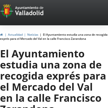
Portal
Jump to content
Web
del
Ayuntamiento
Home
Actualidad
Noticias
El Ayuntamiento estudia una zona de recogida
exprés para el Mercado del Val en la calle Francisco Zarandona
de
El Ayuntamiento
Valladolid
estudia una zona de
recogida exprés para
el Mercado del Val
en la calle Francisco