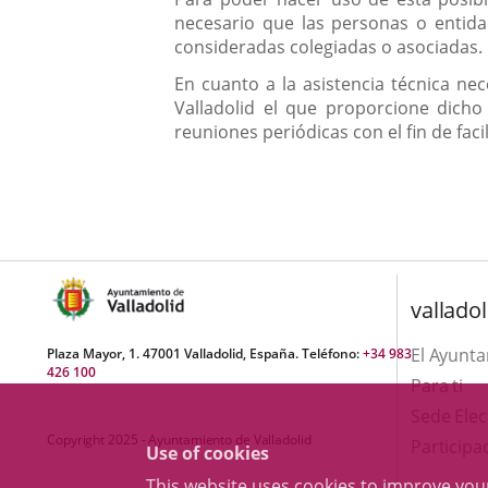
necesario que las personas o entida
consideradas colegiadas o asociadas.
En cuanto a la asistencia técnica ne
Valladolid el que proporcione dicho
reuniones periódicas con el fin de fac
valladol
El Ayunt
Plaza Mayor, 1. 47001 Valladolid, España. Teléfono:
+34 983
426 100
Para ti
Sede Elec
Copyright 2025 - Ayuntamiento de Valladolid
Participa
Use of cookies
This website uses cookies to improve yo