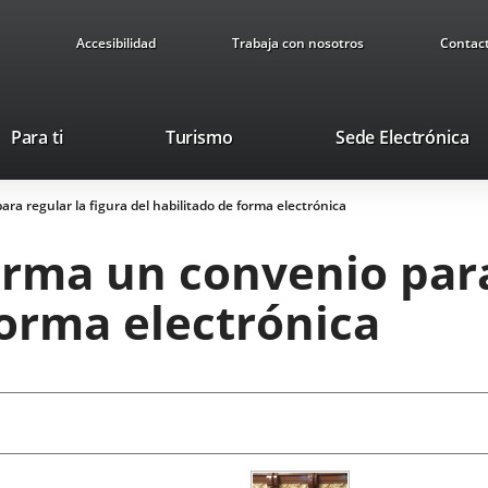
Accesibilidad
Trabaja con nosotros
Contac
This
Li
Para ti
Turismo
Sede Electrónica
link
to
will
ex
ra regular la figura del habilitado de forma electrónica
open
ap
in
rma un convenio para 
a
pop-
forma electrónica
up
window.