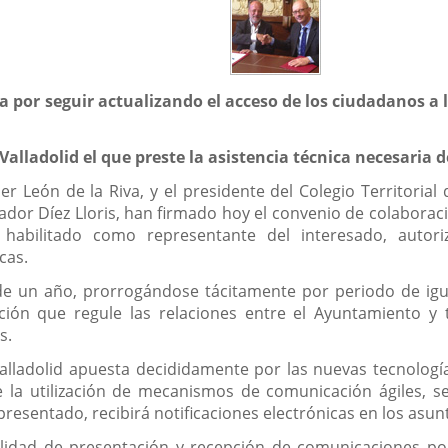
a por seguir actualizando el acceso de los ciudadanos a
alladolid el que preste la asistencia técnica necesaria de
vier León de la Riva, y el presidente del Colegio Territoria
vador Díez Lloris, han firmado hoy el convenio de colaborac
 habilitado como representante del interesado, autori
cas.
de un año, prorrogándose tácitamente por periodo de igua
ión que regule las relaciones entre el Ayuntamiento y 
s.
lladolid apuesta decididamente por las nuevas tecnologías,
 la utilización de mecanismos de comunicación ágiles, senc
epresentado, recibirá notificaciones electrónicas en los asu
lidad de presentación y recepción de comunicaciones por