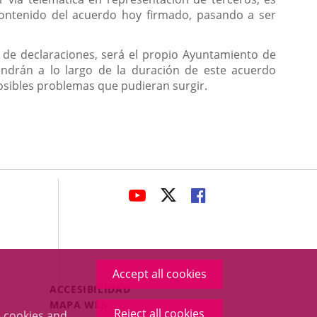
 contenido del acuerdo hoy firmado, pasando a ser
n de declaraciones, será el propio Ayuntamiento de
tendrán a lo largo de la duración de este acuerdo
 posibles problemas que pudieran surgir.
avaHeaderSocial
LINK
LINK
LINK
TO
TO
TO
EXTERNAL
EXTERNAL
EXTERNAL
APPLICATION.
APPLICATION.
APPLICATION.
Accept all cookies
Menú
ACCESIBILIDAD
Legal
MAPA WEB
Reject all cookies
 cookies and