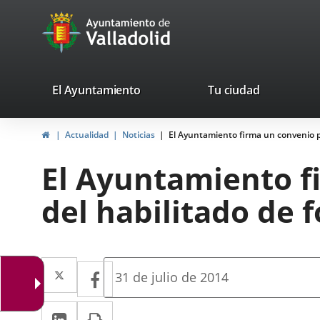
Portal
Jump to content
avaTop
Web
del
Ayuntamiento
valladolid.es
El Ayuntamiento
Tu ciudad
de
Home
Actualidad
Noticias
El Ayuntamiento firma un convenio pa
Valladolid
El Ayuntamiento fi
del habilitado de 
Twitter
Enlace
Facebook
Enlace
Fecha
31 de julio de 2014
de
a
a
la
Linkedin
Enlace
Print
una
noticia