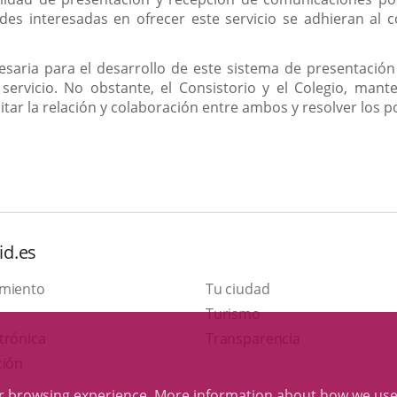
des interesadas en ofrecer este servicio se adhieran al
cesaria para el desarrollo de este sistema de presentació
 servicio. No obstante, el Consistorio y el Colegio, man
ilitar la relación y colaboración entre ambos y resolver los
id.es
amiento
Tu ciudad
This
Turismo
Link
link
trónica
Transparencia
to
will
ción
external
open
ur browsing experience. More information about
how we use