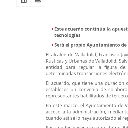
una
a
aplicación
aplicación
una
externa.
externa.
aplicación
Descripción
Este acuerdo continúa la apuest
externa.
tecnologías
Será el propio Ayuntamiento de V
El alcalde de Valladolid, Francisco Ja
Rústicas y Urbanas de Valladolid, Sal
entidad para regular la figura del
determinadas transacciones electróni
El acuerdo, que tiene una duración 
establecer un convenio de colaborac
representantes habilitados de tercero
En este marco, el Ayuntamiento de Va
acceso a la administración, mediante
cuando así se lo haya autorizado el r
Para poder hacer uso de esta posibi