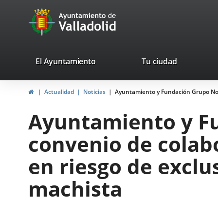
Portal
Jump to content
avaTop
Web
del
Ayuntamiento
valladolid.es
El Ayuntamiento
Tu ciudad
de
Home
Actualidad
Noticias
Ayuntamiento y Fundación Grupo Norte
Valladolid
Ayuntamiento y F
convenio de colabo
en riesgo de exclus
machista