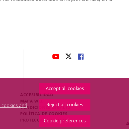
avaHeaderSocial
LINK
LINK
LINK
TO
TO
TO
EXTERNAL
EXTERNAL
EXTERNAL
APPLICATION.
APPLICATION.
APPLICATION.
Accept all cookies
Menú
ACCESIBILIDAD
Legal
MAPA WEB
Reject all cookies
 cookies and
Footer
CONDICIONES LEGALES
POLÍTICA DE COOKIES
PROTECCIÓN DE DATOS
Cookie preferences