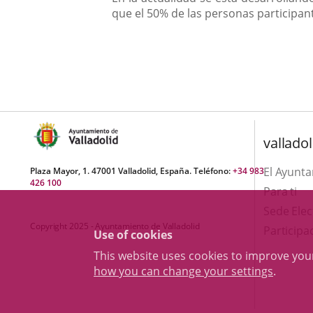
que el 50% de las personas participa
valladol
El Ayunt
Plaza Mayor, 1. 47001 Valladolid, España. Teléfono:
+34 983
426 100
Para ti
Sede Elec
Copyright 2025 - Ayuntamiento de Valladolid
Participa
Use of cookies
This website uses cookies to improve yo
how you can change your settings
.