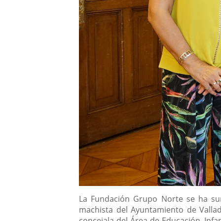
Descripción
La Fundación Grupo Norte se ha suma
machista del Ayuntamiento de Vallad
concejala del Área de Educación, Inf