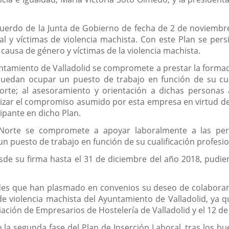
cuerdo de la Junta de Gobierno de fecha de 2 de noviembre
al y víctimas de violencia machista. Con este Plan se per
causa de género y víctimas de la violencia machista.
untamiento de Valladolid se compromete a prestar la formac
puedan ocupar un puesto de trabajo en función de su cua
Norte; al asesoramiento y orientación a dichas persona
zar el compromiso asumido por esta empresa en virtud del 
ipante en dicho Plan.
Norte se compromete a apoyar laboralmente a las perso
 un puesto de trabajo en función de su cualificación profesio
sde su firma hasta el 31 de diciembre del año 2018, pudi
ades que han plasmado en convenios su deseo de colaborar
 de violencia machista del Ayuntamiento de Valladolid, ya
ciación de Empresarios de Hostelería de Valladolid y el 12 d
o la segunda fase del Plan de Inserción Laboral, tras los b