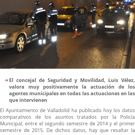
Descripción
El concejal de Seguridad y Movilidad, Luis Vélez,
valora muy positivamente la actuación de los
agentes municipales en todas las actuaciones en las
que intervienen
El Ayuntamiento de Valladolid ha publicado hoy los datos
comparativos de los asuntos tratados por la Policía
Municipal, entre el segundo semestre de 2014 y el primer
semestre de 2015. De dichos datos, hay que resaltar la