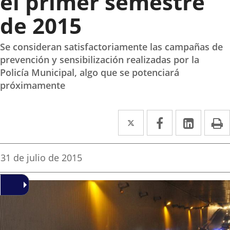
el primer semestre
de 2015
Se consideran satisfactoriamente las campañas de
prevención y sensibilización realizadas por la
Policía Municipal, algo que se potenciará
próximamente
Twitter
Enlace
Facebook
Enlace
Linked
Enlace
P
a
a
a
una
una
una
Fecha
31 de julio de 2015
de
aplicación
aplicación
aplica
la
noticia
externa.
externa.
extern