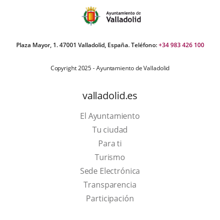
Plaza Mayor, 1. 47001 Valladolid, España. Teléfono:
+34 983 426 100
Copyright 2025 - Ayuntamiento de Valladolid
valladolid.es
El Ayuntamiento
Tu ciudad
Para ti
This
Turismo
link
Link
Sede Electrónica
will
to
Transparencia
open
external
Participación
in
application.