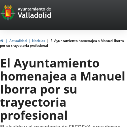
Portal
Jump to content
Web
del
Ayuntamiento
Home
Actualidad
Noticias
El Ayuntamiento homenajea a Manuel Iborra
por su trayectoria profesional
de
El Ayuntamiento
Valladolid
homenajea a Manuel
Iborra por su
trayectoria
profesional
El alcalde y el presidente de FECOSVA presidieron