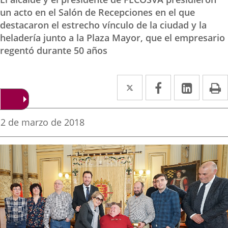
un acto en el Salón de Recepciones en el que
destacaron el estrecho vínculo de la ciudad y la
heladería junto a la Plaza Mayor, que el empresario
regentó durante 50 años
Twitter
Enlace
Facebook
Enlace
Linked
Enlace
P
a
a
a
una
una
una
Fecha
2 de marzo de 2018
de
aplicación
aplicación
aplica
la
noticia
externa.
externa.
extern