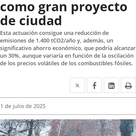
como gran proyecto
de ciudad
Esta actuación consigue una reducción de
emisiones de 1.400 tCO2/año y, además, un
significativo ahorro económico, que podría alcanzar
un 30%, aunque variaría en función de la oscilación
de los precios volátiles de los combustibles fósiles.
Twitter
Enlace
Facebook
Enlace
Linked
Enlace
P
a
a
a
una
una
una
Fecha
1 de julio de 2025
de
aplicación
aplicación
aplica
la
noticia
externa.
externa.
extern