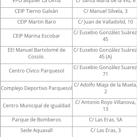
VPO alquiler La Olma
C/ Santa María de la Vid, 6
CEIP Tierno Galván
C/ Manuel Silvela, 3
CEIP Martin Baro
C/ Juan de Valladolid, 10
C/ Eusebio González Suárez
CEIP Marina Escobar
45
EEI Manuel Bartolomé de
C/ Eusebio González Suárez
Cossío.
45 (A)
C/ Eusebio González Suarez
Centro Cívico Parquesol
71
C/ Adolfo Miaja de la Muela
Complejo Deportivo Parquesol
2
C/ Antonio Royo Villanova,
Centro Municipal de igualdad
13
Parque de Bomberos
C/ Las Eras, 5A
Sede Aquavall
C/ Las Eras, 3