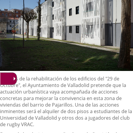
Descripción
Además de la rehabilitación de los edificios del "29 de
Octubre", el Ayuntamiento de Valladolid pretende que la
actuación urbanística vaya acompañada de acciones
concretas para mejorar la convivencia en esta zona de
viviendas del barrio de Pajarillos. Una de las acciones
inminentes será el alquiler de dos pisos a estudiantes de la
Universidad de Valladolid y otros dos a jugadores del club
de rugby VRAC.