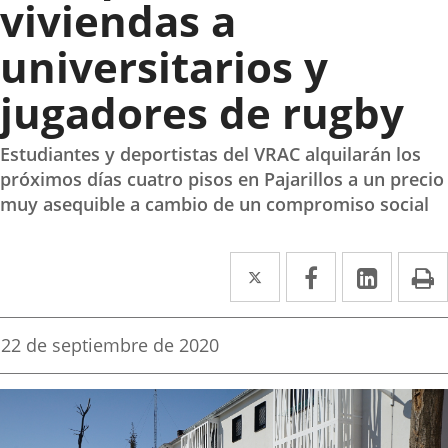
viviendas a
universitarios y
jugadores de rugby
Estudiantes y deportistas del VRAC alquilarán los
próximos días cuatro pisos en Pajarillos a un precio
muy asequible a cambio de un compromiso social
Twitter
Enlace
Facebook
Enlace
Linked
Enlace
P
a
a
a
una
una
una
Fecha
22 de septiembre de 2020
de
aplicación
aplicación
aplica
la
noticia
externa.
externa.
extern