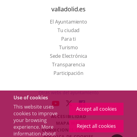
valladolid.es
El Ayuntamiento
Tu ciudad
Para ti
This
Turismo
link
Link
Sede Electrónica
will
to
Transparencia
open
external
Participación
in
application.
a
Otras webs del ayuntamiento
Use of cookies
pop-
aderSocial
LINK
LINK
LINK
This website uses
up
Accept all cookies
TO
TO
TO
cookies to improve
window.
ACCESIBILIDAD
EXTERNAL
EXTERNAL
EXTERNAL
your browsing
MAPA WEB
APPLICATION.
APPLICATION.
APPLICATION.
Reject all cookies
experience. More
r
CONDICIONES LEGALES
information about
POLÍTICA DE COOKIES