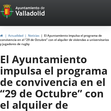
Portal
Jump to content
Web
del
Ayuntamiento
Home
Actualidad
Noticias
El Ayuntamiento impulsa el programa de
convivencia en el “29 de Octubre” con el alquiler de viviendas a universitarios
de
y jugadores de rugby
Valladolid
El Ayuntamiento
impulsa el programa
de convivencia en el
“29 de Octubre” con
el alquiler de