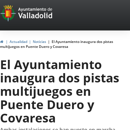
Portal
Jump to content
Web
del
Ayuntamiento
Home
Actualidad
Noticias
El Ayuntamiento inaugura dos pistas
multijuegos en Puente Duero y Covaresa
de
El Ayuntamiento
Valladolid
inaugura dos pistas
multijuegos en
Puente Duero y
Covaresa
Ambas instalaciones se han puesto en marcha