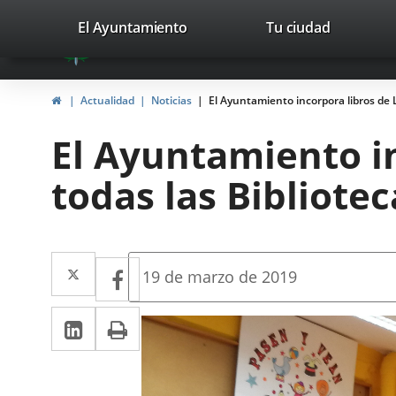
Portal
Jump to content
valladolid.es
El Ayuntamiento
Tu ciudad
avaTop
Web
del
Home
Actualidad
Noticias
El Ayuntamiento incorpora libros de L
Ayuntamiento
El Ayuntamiento in
de
todas las Bibliote
Valladolid
Twitter
Enlace
Facebook
Enlace
Fecha
19 de marzo de 2019
de
a
a
la
Linkedin
Enlace
Print
una
noticia
una
a
aplicación
aplicación
una
externa.
externa.