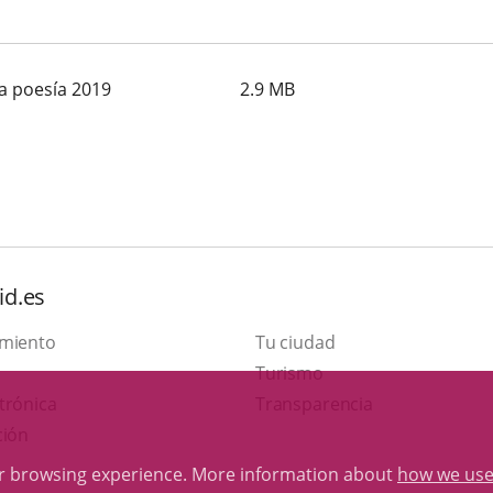
a poesía 2019
2.9
MB
id.es
amiento
Tu ciudad
This
Turismo
Link
link
trónica
Transparencia
to
will
ción
external
open
ur browsing experience. More information about
how we use