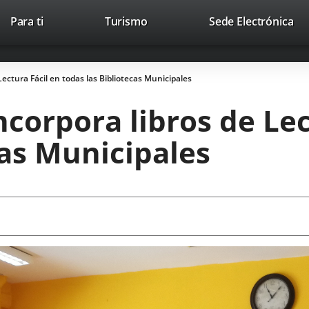
This
Li
Para ti
Turismo
Sede Electrónica
Accesibilidad
Trabaja con nosotros
Contac
link
to
will
ext
open
app
ectura Fácil en todas las Bibliotecas Municipales
in
a
corpora libros de Lec
pop-
up
cas Municipales
window.