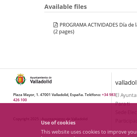
Available files
PROGRAMA ACTIVIDADES Día de l
(2 pages)
valladol
El Ayunt
Plaza Mayor, 1. 47001 Valladolid, España. Teléfono:
+34 983
426 100
Para ti
Sede Elec
Copyright 2025 - Ayuntamiento de Valladolid
Participa
Use of cookies
This website uses cookies to improve yo