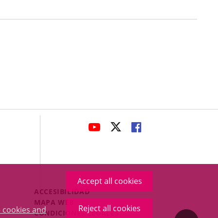
avaHeaderSocial
LINK
LINK
LINK
TO
TO
TO
EXTERNAL
EXTERNAL
EXTERNAL
APPLICATION.
APPLICATION.
APPLICATION.
Accept all cookies
Menú
ACCESIBILIDAD
Legal
MAPA WEB
Reject all cookies
 cookies and
Footer
CONDICIONES LEGALES