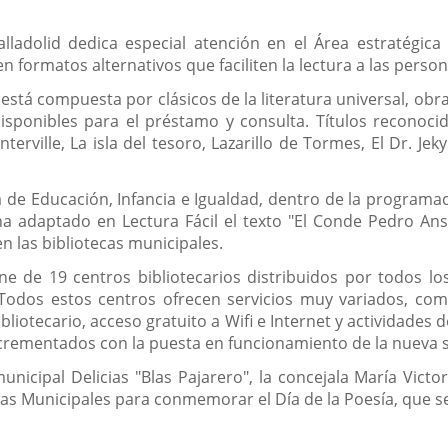
lladolid dedica especial atención en el Área estratégica 
 formatos alternativos que faciliten la lectura a las perso
 está compuesta por clásicos de la literatura universal, obras
 disponibles para el préstamo y consulta. Títulos reconoc
erville, La isla del tesoro, Lazarillo de Tormes, El Dr. Je
ía de Educación, Infancia e Igualdad, dentro de la program
ha adaptado en Lectura Fácil el texto "El Conde Pedro An
en las bibliotecas municipales.
ne de 19 centros bibliotecarios distribuidos por todos los
 Todos estos centros ofrecen servicios muy variados, com
bliotecario, acceso gratuito a Wifi e Internet y actividades 
crementados con la puesta en funcionamiento de la nueva se
municipal Delicias "Blas Pajarero", la concejala María Vic
cas Municipales para conmemorar el Día de la Poesía, que s