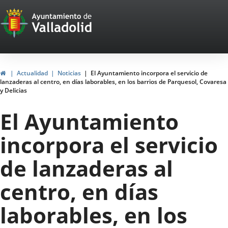
Portal
Jump to content
Web
del
Ayuntamiento
Home
Actualidad
Noticias
El Ayuntamiento incorpora el servicio de
lanzaderas al centro, en días laborables, en los barrios de Parquesol, Covaresa
de
y Delicias
Valladolid
El Ayuntamiento
incorpora el servicio
de lanzaderas al
centro, en días
laborables, en los