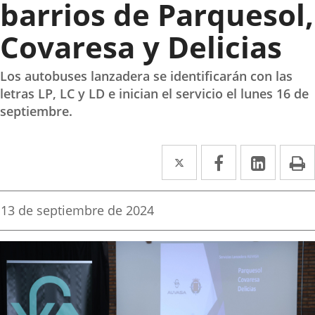
barrios de Parquesol,
Covaresa y Delicias
Los autobuses lanzadera se identificarán con las
letras LP, LC y LD e inician el servicio el lunes 16 de
septiembre.
Twitter
Enlace
Facebook
Enlace
Linked
Enlace
P
a
a
a
una
una
una
Fecha
13 de septiembre de 2024
de
aplicación
aplicación
aplica
la
noticia
externa.
externa.
extern