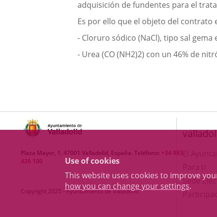
adquisición de fundentes para el trata
Es por ello que el objeto del contrato
- Cloruro sódico (NaCl), tipo sal gema
- Urea (CO (NH2)2) con un 46% de nit
valladol
El Ayunt
Plaza Mayor, 1. 47001 Valladolid, España. Teléfono:
+34 983
Use of cookies
426 100
Para ti
This website uses cookies to improve yo
Sede Elec
how you can change your settings
.
Copyright 2025 - Ayuntamiento de Valladolid
Participa