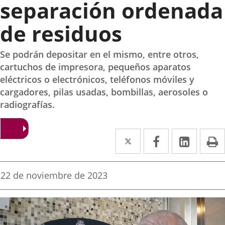
separación ordenada
de residuos
Se podrán depositar en el mismo, entre otros,
cartuchos de impresora, pequeños aparatos
eléctricos o electrónicos, teléfonos móviles y
cargadores, pilas usadas, bombillas, aerosoles o
radiografías.
Twitter
Enlace
Facebook
Enlace
Linked
Enlace
P
a
a
a
una
una
una
Fecha
22 de noviembre de 2023
de
aplicación
aplicación
aplica
la
noticia
externa.
externa.
extern