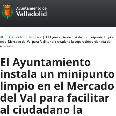
Portal
Jump to content
Web
del
Ayuntamiento
Home
Actualidad
Noticias
El Ayuntamiento instala un minipunto limpio
en el Mercado del Val para facilitar al ciudadano la separación ordenada de
de
residuos
Valladolid
El Ayuntamiento
instala un minipunto
limpio en el Mercado
del Val para facilitar
al ciudadano la