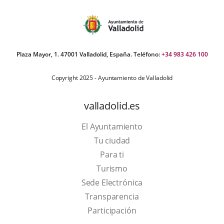
Plaza Mayor, 1. 47001 Valladolid, España. Teléfono:
+34 983 426 100
Copyright 2025 - Ayuntamiento de Valladolid
valladolid.es
El Ayuntamiento
Tu ciudad
Para ti
This
Turismo
link
Link
Sede Electrónica
will
to
Transparencia
open
external
Participación