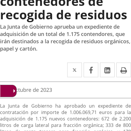
contenedores de
recogida de residuos
La Junta de Gobierno aprueba un expediente de
adquisición de un total de 1.175 contendores, que
irán destinados a la recogida de residuos orgánicos,
papel y cartón.
Twitter
Enlace
Facebook
Enlace
Linked
Enlace
P
a
a
a
una
una
una
Fecha
3 de octubre de 2023
de
aplicación
aplicación
aplica
la
Descripción
noticia
externa.
externa.
extern
La Junta de Gobierno ha aprobado un expediente de
contratación por importe de 1.006.069,71 euros para la
adquisición de 1.175 nuevos contenedores: 672 de 2.200
litros de carga lateral para fracción orgánica; 333 de 800