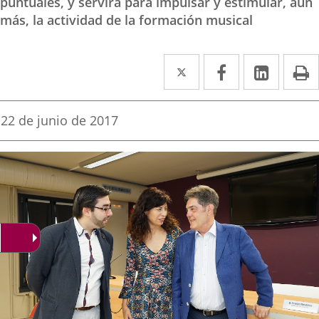
puntuales, y servirá para impulsar y estimular, aún
más, la actividad de la formación musical
Twitter
Enlace
Facebook
Enlace
Linked
Enlace
P
a
a
a
una
una
una
Fecha
22 de junio de 2017
de
aplicación
aplicación
aplica
la
noticia
externa.
externa.
extern