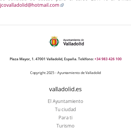
Enlace
jcovalladolid@hotmail.com
a
una
aplicación
externa.
Plaza Mayor, 1. 47001 Valladolid, España. Teléfono:
+34 983 426 100
Copyright 2025 - Ayuntamiento de Valladolid
valladolid.es
El Ayuntamiento
Tu ciudad
Para ti
This
Turismo