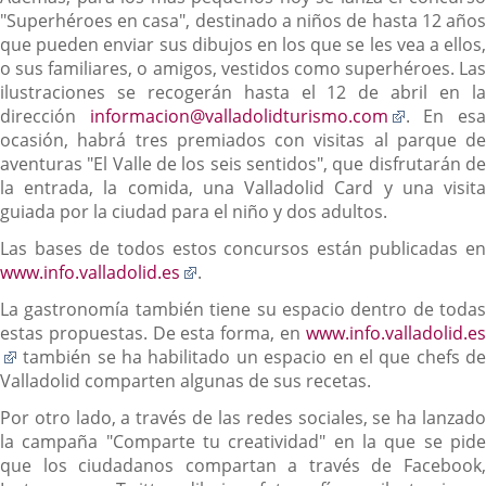
"Superhéroes en casa", destinado a niños de hasta 12 años
que pueden enviar sus dibujos en los que se les vea a ellos,
o sus familiares, o amigos, vestidos como superhéroes. Las
ilustraciones se recogerán hasta el 12 de abril en la
Enlace
dirección
informacion@valladolidturismo.com
. En es
a
ocasión, habrá tres premiados con visitas al parque de
una
aventuras "El Valle de los seis sentidos", que disfrutarán de
aplicació
la entrada, la comida, una Valladolid Card y una visita
externa.
guiada por la ciudad para el niño y dos adultos.
Las bases de todos estos concursos están publicadas en
Enlace
www.info.valladolid.es
.
a
La gastronomía también tiene su espacio dentro de todas
una
estas propuestas. De esta forma, en
www.info.valladolid.es
aplicación
Enlace
también se ha habilitado un espacio en el que chefs de
externa.
a
Valladolid comparten algunas de sus recetas.
una
Por otro lado, a través de las redes sociales, se ha lanzado
aplicación
la campaña "Comparte tu creatividad" en la que se pide
externa.
que los ciudadanos compartan a través de Facebook,