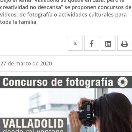
creatividad no descansa” se proponen concursos de
videos, de fotografía o actividades culturales para
toda la familia
Twitter
Enlace
Facebook
Enlace
Linked
Enlace
P
a
a
a
una
una
una
Fecha
27 de marzo de 2020
de
aplicación
aplicación
aplica
la
noticia
externa.
externa.
extern