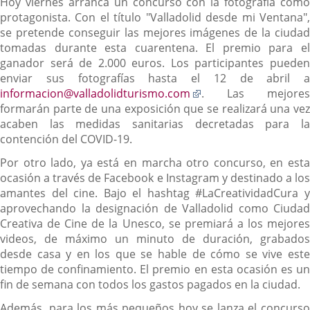
Hoy viernes arranca un concurso con la fotografía como
protagonista. Con el título "Valladolid desde mi Ventana",
se pretende conseguir las mejores imágenes de la ciudad
tomadas durante esta cuarentena. El premio para el
ganador será de 2.000 euros. Los participantes pueden
enviar sus fotografías hasta el 12 de abril a
Enlace
informacion@valladolidturismo.com
. Las mejores
a
formarán parte de una exposición que se realizará una vez
una
acaben las medidas sanitarias decretadas para la
aplicación
contención del COVID-19.
externa.
Por otro lado, ya está en marcha otro concurso, en esta
ocasión a través de Facebook e Instagram y destinado a los
amantes del cine. Bajo el hashtag #LaCreatividadCura y
aprovechando la designación de Valladolid como Ciudad
Creativa de Cine de la Unesco, se premiará a los mejores
videos, de máximo un minuto de duración, grabados
desde casa y en los que se hable de cómo se vive este
tiempo de confinamiento. El premio en esta ocasión es un
fin de semana con todos los gastos pagados en la ciudad.
Además, para los más pequeños hoy se lanza el concurso