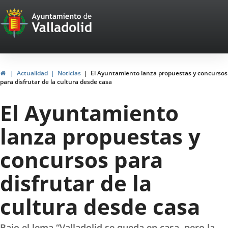
Portal
Jump to content
Web
del
Ayuntamiento
Home
Actualidad
Noticias
El Ayuntamiento lanza propuestas y concursos
para disfrutar de la cultura desde casa
de
El Ayuntamiento
Valladolid
lanza propuestas y
concursos para
disfrutar de la
cultura desde casa
Bajo el lema “Valladolid se queda en casa, pero la