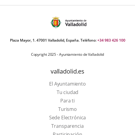
Plaza Mayor, 1. 47001 Valladolid, España. Teléfono:
+34 983 426 100
Copyright 2025 - Ayuntamiento de Valladolid
valladolid.es
El Ayuntamiento
Tu ciudad
Para ti
This
Turismo
link
Link
Sede Electrónica
will
to
Transparencia
open
external
Participación