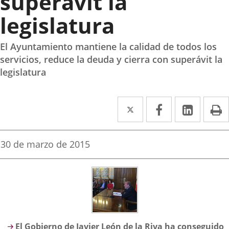
superávit la
legislatura
El Ayuntamiento mantiene la calidad de todos los
servicios, reduce la deuda y cierra con superávit la
legislatura
Twitter
Enlace
Facebook
Enlace
Linked
Enlace
P
a
a
a
una
una
una
Fecha
30 de marzo de 2015
de
aplicación
aplicación
aplica
la
noticia
externa.
externa.
extern
Descripción
El Gobierno de Javier León de la Riva ha conseguido