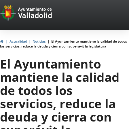
Portal
Jump to content
Web
del
Ayuntamiento
Home
Actualidad
Noticias
El Ayuntamiento mantiene la calidad de todos
los servicios, reduce la deuda y cierra con superávit la legislatura
de
El Ayuntamiento
Valladolid
mantiene la calidad
de todos los
servicios, reduce la
deuda y cierra con