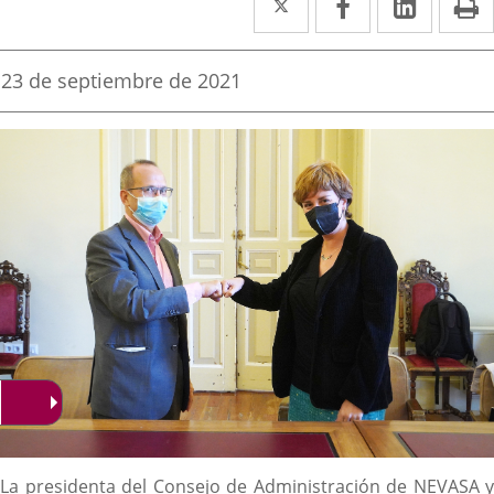
a
a
a
una
una
una
Fecha
23 de septiembre de 2021
de
aplicación
aplicación
aplica
la
noticia
externa.
externa.
extern
Descripción
La presidenta del Consejo de Administración de NEVASA y