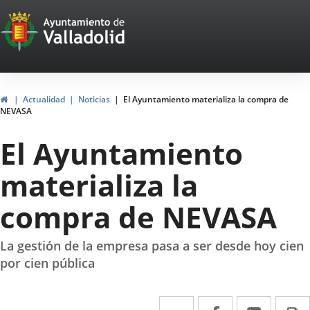
Portal
Jump to content
Web
del
Ayuntamiento
Home
Actualidad
Noticias
El Ayuntamiento materializa la compra de
NEVASA
de
El Ayuntamiento
Valladolid
materializa la
compra de NEVASA
La gestión de la empresa pasa a ser desde hoy cien
por cien pública
Twitter
Enlace
Facebook
Enlace
Linked
Enlace
P