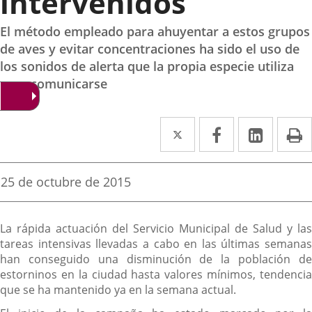
intervenidos
El método empleado para ahuyentar a estos grupos
de aves y evitar concentraciones ha sido el uso de
los sonidos de alerta que la propia especie utiliza
para comunicarse
Twitter
Enlace
Facebook
Enlace
Linked
Enlace
P
a
a
a
una
una
una
Fecha
25 de octubre de 2015
de
aplicación
aplicación
aplica
la
noticia
externa.
externa.
extern
Descripción
La rápida actuación del Servicio Municipal de Salud y las
tareas intensivas llevadas a cabo en las últimas semanas
han conseguido una disminución de la población de
estorninos en la ciudad hasta valores mínimos, tendencia
que se ha mantenido ya en la semana actual.