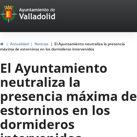
Portal
Jump to content
Web
del
Ayuntamiento
Home
Actualidad
Noticias
El Ayuntamiento neutraliza la presencia
máxima de estorninos en los dormideros intervenidos
de
El Ayuntamiento
Valladolid
neutraliza la
presencia máxima de
estorninos en los
dormideros