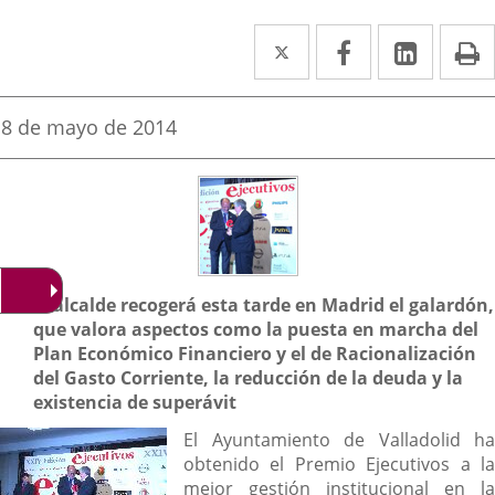
Twitter
Enlace
Facebook
Enlace
Linked
Enlace
P
a
a
a
una
una
una
Fecha
8 de mayo de 2014
de
aplicación
aplicación
aplica
la
noticia
externa.
externa.
extern
Descripción
El alcalde recogerá esta tarde en Madrid el galardón,
que valora aspectos como la puesta en marcha del
Plan Económico Financiero y el de Racionalización
del Gasto Corriente, la reducción de la deuda y la
existencia de superávit
El Ayuntamiento de Valladolid ha
obtenido el Premio Ejecutivos a la
mejor gestión institucional en la