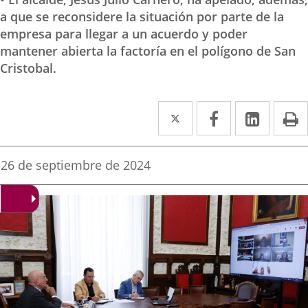
a que se reconsidere la situación por parte de la
empresa para llegar a un acuerdo y poder
mantener abierta la factoría en el polígono de San
Cristobal.
Twitter
Enlace
Facebook
Enlace
Linked
Enlace
P
a
a
a
una
una
una
Fecha
26 de septiembre de 2024
de
aplicación
aplicación
aplica
la
noticia
externa.
externa.
extern