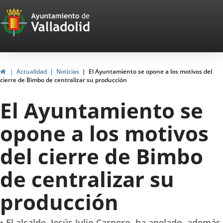
Portal
Jump to content
Web
del
Ayuntamiento
Home
Actualidad
Noticias
El Ayuntamiento se opone a los motivos del
cierre de Bimbo de centralizar su producción
de
El Ayuntamiento se
Valladolid
opone a los motivos
del cierre de Bimbo
de centralizar su
producción
• El alcalde, Jesús Julio Carnero, ha apelado, además,