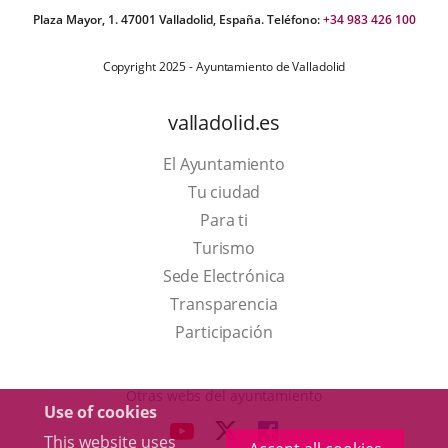
Plaza Mayor, 1. 47001 Valladolid, España. Teléfono:
+34 983 426 100
Copyright 2025 - Ayuntamiento de Valladolid
valladolid.es
El Ayuntamiento
Tu ciudad
Para ti
This
Turismo
link
Link
Sede Electrónica
will
to
Transparencia
open
external
Participación
in
application.
a
Otras webs del ayuntamiento
Use of cookies
pop-
aderSocial
LINK
LINK
LINK
This website uses
up