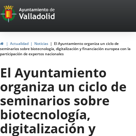
Portal
Jump to content
Web
del
Ayuntamiento
Home
Actualidad
Noticias
El Ayuntamiento organiza un ciclo de
seminarios sobre biotecnología, digitalización y financiación europea con la
de
participación de expertos nacionales
Valladolid
El Ayuntamiento
organiza un ciclo de
seminarios sobre
biotecnología,
digitalización y