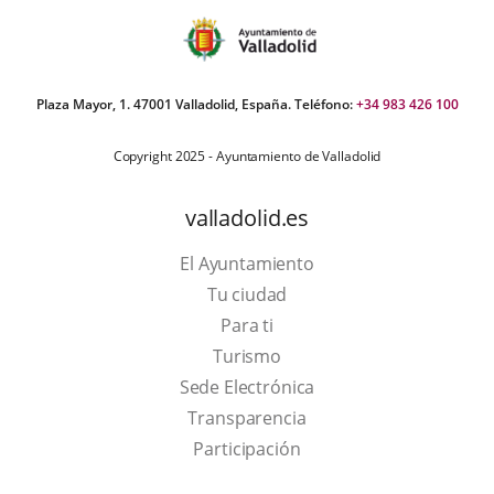
Plaza Mayor, 1. 47001 Valladolid, España. Teléfono:
+34 983 426 100
Copyright 2025 - Ayuntamiento de Valladolid
valladolid.es
El Ayuntamiento
Tu ciudad
Para ti
This
Turismo
link
Link
Sede Electrónica
will
to
Transparencia
open
external
Participación
in
application.