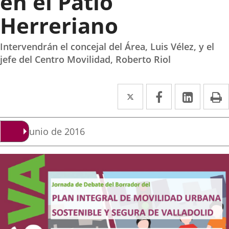
en el Patio
Herreriano
Intervendrán el concejal del Área, Luis Vélez, y el
jefe del Centro Movilidad, Roberto Riol
Twitter
Enlace
Facebook
Enlace
Linked
Enlace
P
a
a
a
una
una
una
Fecha
28 de junio de 2016
de
aplicación
aplicación
aplica
la
noticia
externa.
externa.
extern