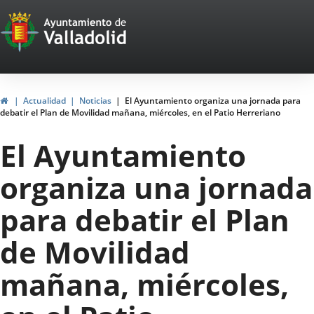
Portal
Jump to content
Web
del
Ayuntamiento
Home
Actualidad
Noticias
El Ayuntamiento organiza una jornada para
debatir el Plan de Movilidad mañana, miércoles, en el Patio Herreriano
de
El Ayuntamiento
Valladolid
organiza una jornada
para debatir el Plan
de Movilidad
mañana, miércoles,