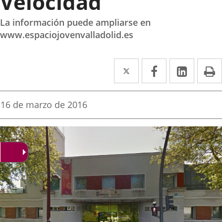
Velocidad”
La información puede ampliarse en
www.espaciojovenvalladolid.es
Twitter
Enlace
Facebook
Enlace
Linked
Enlace
P
a
a
a
una
una
una
Fecha
16 de marzo de 2016
de
aplicación
aplicación
aplica
la
noticia
externa.
externa.
extern