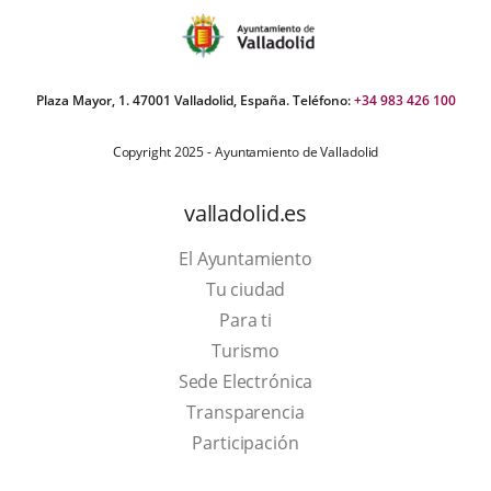
Plaza Mayor, 1. 47001 Valladolid, España. Teléfono:
+34 983 426 100
Copyright 2025 - Ayuntamiento de Valladolid
valladolid.es
El Ayuntamiento
Tu ciudad
Para ti
This
Turismo
link
Link
Sede Electrónica
will
to
Transparencia
open
external
Participación
in
application.