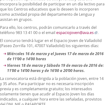
incorpora la posibilidad de participar en un día lectivo para
que los Centros educativos que lo deseen lo incorporen
como actividad propia del departamento de Lengua y
asistan en grupos.
Para ello, los centros, podrán comunicarlo a través del
Enla
teléfono 983 13 41 00 o el email
espaciojoven@ava.es
.
a
El concurso tendrá lugar en el Espacio Joven de Valladolid
una
(Paseo Zorrilla 101, 47007 Valladolid) los siguientes días:
apli
exte
Miércoles 16 de marzo y el Jueves 17 de marzo de 2016
de 11’00 a 14’00 horas
Viernes 18 de marzo y Sábado 19 de marzo de 2016 de:
11’00 a 14’00 horas y de 16’00 a 20’00 horas.
La convocatoria está dirigida a la población joven, entre 14
y 35 años. Para participar no es necesaria inscripción
previa y es completamente gratuito; los interesados
solamente tienen que acudir al Espacio Joven los días
indicados, a cualquier hora entre las señaladas, provistos
del DNI, NIE o PASAPORTE.