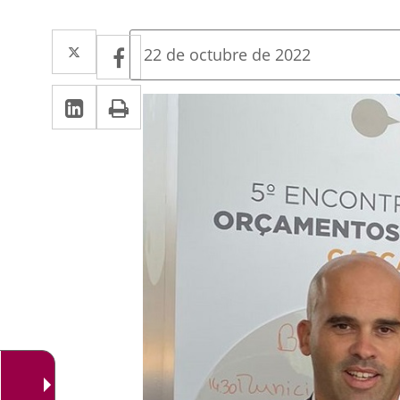
Twitter
Enlace
Facebook
Enlace
Fecha
22 de octubre de 2022
de
a
a
la
Linkedin
Enlace
Print
una
noticia
una
a
aplicación
aplicación
una
externa.
externa.
aplicación
externa.