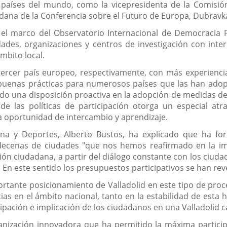
países del mundo, como la vicepresidenta de la Comisió
adana de la Conferencia sobre el Futuro de Europa, Dubravk
n el marco del Observatorio Internacional de Democracia 
dades, organizaciones y centros de investigación con inte
mbito local.
ercer país europeo, respectivamente, con más experiencias 
buenas prácticas para numerosos países que las han adop
ado una disposición proactiva en la adopción de medidas 
a de las políticas de participación otorga un especial a
 oportunidad de intercambio y aprendizaje.
dana y Deportes, Alberto Bustos, ha explicado que ha f
decenas de ciudades "que nos hemos reafirmado en la imp
ción ciudadana, a partir del diálogo constante con los ciu
as. En este sentido los presupuestos participativos se han 
ortante posicionamiento de Valladolid en este tipo de 
ias en el ámbito nacional, tanto en la estabilidad de esta
cipación e implicación de los ciudadanos en una Valladolid 
ización innovadora que ha permitido la máxima participac