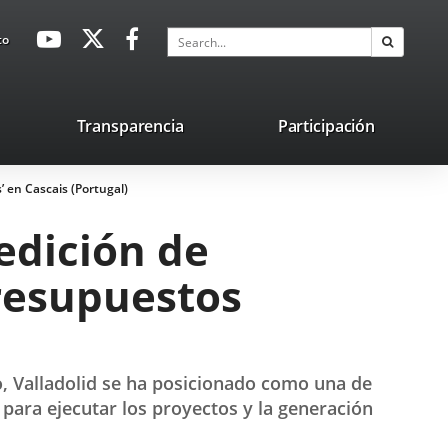
avaHeaderSocial
Link
Link
Link
Search
to
Search
to
to
to
external
external
external
application.
application.
application.
nk
Transparencia
Participación
ternal
’ en Cascais (Portugal)
plication.
edición de
resupuestos
, Valladolid se ha posicionado como una de
 para ejecutar los proyectos y la generación