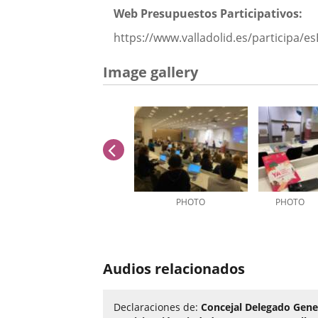
Web Presupuestos Participativos:
https://www.valladolid.es/participa/e
Image gallery
previus
PHOTO
PHOTO
Number
of
Audios relacionados
sliders:
6
Declaraciones de:
Concejal Delegado Gene