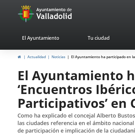
Portal
Jump to content
avaTop
Web
del
Ayuntamiento
valladolid.es
El Ayuntamiento
Tu ciudad
de
Home
Actualidad
Noticias
El Ayuntamiento ha participado en la
Valladolid
El Ayuntamiento ha
‘Encuentros Ibéri
Participativos’ en 
Como ha explicado el concejal Alberto Busto
las ciudades referencia en el ámbito nacional
de participación e implicación de la ciudadan