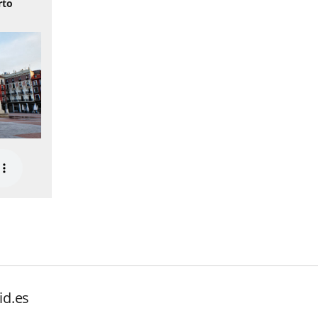
rto
id.es