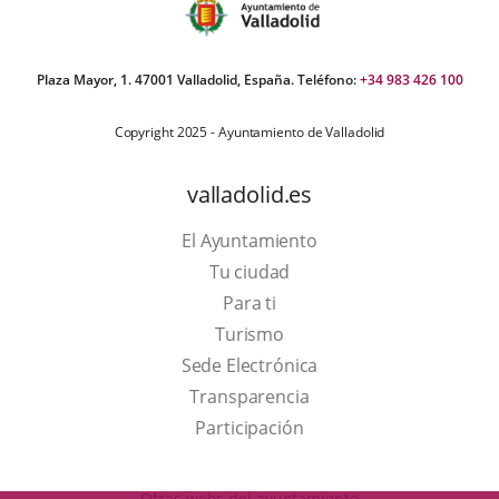
Plaza Mayor, 1. 47001 Valladolid, España. Teléfono:
+34 983 426 100
Copyright 2025 - Ayuntamiento de Valladolid
valladolid.es
El Ayuntamiento
Tu ciudad
Para ti
This
Turismo
link
Link
Sede Electrónica
will
to
Transparencia
open
external
Participación
in
application.
a
Otras webs del ayuntamiento