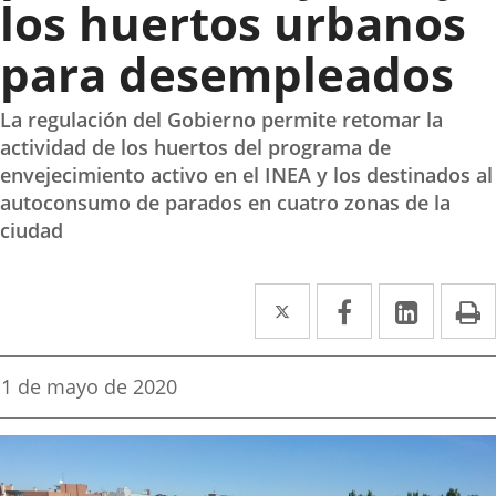
los huertos urbanos
para desempleados
La regulación del Gobierno permite retomar la
actividad de los huertos del programa de
envejecimiento activo en el INEA y los destinados al
autoconsumo de parados en cuatro zonas de la
ciudad
Twitter
Enlace
Facebook
Enlace
Linked
Enlace
P
a
a
a
una
una
una
Fecha
1 de mayo de 2020
de
aplicación
aplicación
aplica
la
noticia
externa.
externa.
extern