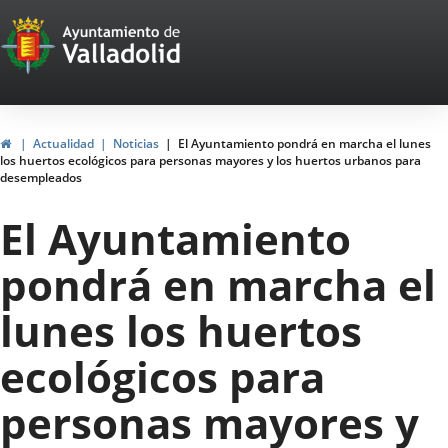
Portal
Jump to content
Web
del
Ayuntamiento
Home
Actualidad
Noticias
El Ayuntamiento pondrá en marcha el lunes
los huertos ecológicos para personas mayores y los huertos urbanos para
de
desempleados
Valladolid
El Ayuntamiento
pondrá en marcha el
lunes los huertos
ecológicos para
personas mayores y