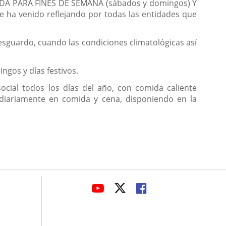
IDA PARA FINES DE SEMANA (sábados y domingos) Y
se ha venido reflejando por todas las entidades que
esguardo, cuando las condiciones climatológicas así
ngos y días festivos.
cial todos los días del año, con comida caliente
 diariamente en comida y cena, disponiendo en la
avaHeaderSocial
LINK
LINK
LINK
TO
TO
TO
EXTERNAL
EXTERNAL
EXTERNAL
APPLICATION.
APPLICATION.
APPLICATION.