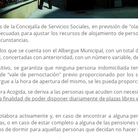
s de la Concejalía de Servicios Sociales, en previsión de "o
cuadas para ajustar los recursos de alojamiento de perso
rcunstancias.
os que se cuenta son el Albergue Municipal, con un total 
d, concertadas con anterioridad, con un número variable, 
itivo, se garantiza que ninguna persona indomiciliada te
e "vale de pernoctación" previo proporcionado por los se
rgue a la hora de apertura del mismo, se les pueda propor
mera Acogida, se deriva a las personas que acuden con nec
a finalidad de poder disponer diariamente de plazas libre
 colabora activamente y, en caso de encontrar a alguna pe
s, o en caso de estar completo a alguna de las pensiones 
cos de dormir para aquellas personas que decidan no hacer 