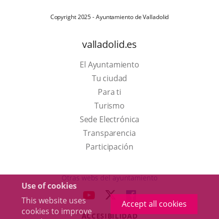
Copyright 2025 - Ayuntamiento de Valladolid
valladolid.es
El Ayuntamiento
Tu ciudad
Para ti
This
Turismo
link
Link
Sede Electrónica
will
to
Transparencia
open
external
Participación
in
application.
a
Otras webs del ayuntamiento
Use of cookies
pop-
aderSocial
LINK
LINK
LINK
This website uses
up
Accept all cookies
TO
TO
TO
cookies to improve
window.
ACCESIBILIDAD