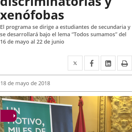
discriminatorias y
xenófobas
El programa se dirige a estudiantes de secundaria y
se desarrollará bajo el lema “Todos sumamos” del
16 de mayo al 22 de junio
Twitter
Enlace
Facebook
Enlace
Linked
Enlace
P
a
a
a
una
una
una
Fecha
18 de mayo de 2018
de
aplicación
aplicación
aplica
la
noticia
externa.
externa.
extern