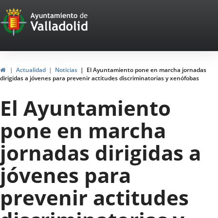
Portal
Jump to content
Web
del
Ayuntamiento
Home
Actualidad
Noticias
El Ayuntamiento pone en marcha jornadas
dirigidas a jóvenes para prevenir actitudes discriminatorias y xenófobas
de
El Ayuntamiento
Valladolid
pone en marcha
jornadas dirigidas a
jóvenes para
prevenir actitudes