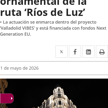
ornamental de la
ruta ‘Ríos de Luz’
• La actuación se enmarca dentro del proyecto
‘Valladolid VIBES’ y está financiada con fondos Next
Generation EU.
Twitter
Enlace
Facebook
Enlace
Linked
Enlace
P
a
a
a
una
una
una
Fecha
1 de mayo de 2026
de
aplicación
aplicación
aplica
la
noticia
externa.
externa.
extern