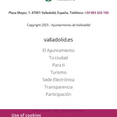
Plaza Mayor, 1. 47001 Valladolid, España. Teléfono:
+34 983 426 100
Copyright 2025 - Ayuntamiento de Valladolid
valladolid.es
El Ayuntamiento
Tu ciudad
Para ti
This
Turismo
link
Link
Sede Electrónica
will
to
Transparencia
open
external
Participación
in
application.
a
Otras webs del ayuntamiento
Use of cookies
pop-