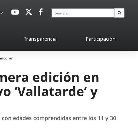
avaHeaderSocial
Link
Link
Link
Search
to
Search
to
to
to
external
external
external
application.
application.
application.
nk
Transparencia
Participación
ternal
lanoche’
plication.
mera edición en
o ‘Vallatarde’ y
, con edades comprendidas entre los 11 y 30