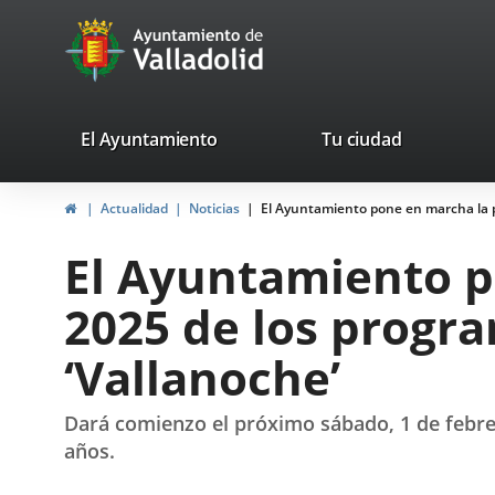
Portal
Jump to content
avaTop
Web
del
Ayuntamiento
valladolid.es
El Ayuntamiento
Tu ciudad
de
Home
Actualidad
Noticias
El Ayuntamiento pone en marcha la pr
Valladolid
El Ayuntamiento p
2025 de los progra
‘Vallanoche’
Dará comienzo el próximo sábado, 1 de febrer
años.