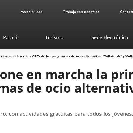
Accesibilidad
Trabaja con nosotros
Contac
This
Li
Para ti
Turismo
Sede Electrónica
link
to
will
ex
imera edición en 2025 de los programas de ocio alternativo ‘Vallatarde’ y ‘Val
open
ap
in
one en marcha la pri
a
pop-
mas de ocio alternativ
up
window.
o, con actividades gratuitas para todos los jóvenes