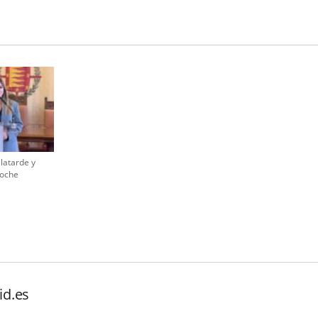
llatarde y
noche
id.es