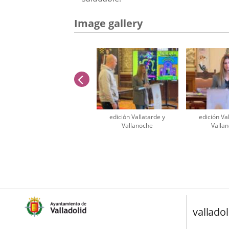
Image gallery
previus
edición Vallatarde y
edición Va
Vallanoche
Valla
Number
of
sliders:
2
valladol