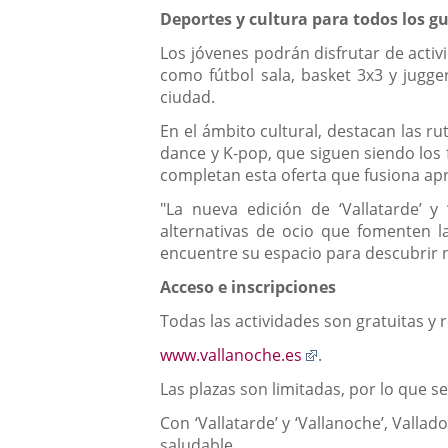
Deportes y cultura para todos los g
Los jóvenes podrán disfrutar de acti
como fútbol sala, basket 3x3 y jugge
ciudad.
En el ámbito cultural, destacan las rut
dance y K-pop, que siguen siendo los 
completan esta oferta que fusiona apre
"La nueva edición de ‘Vallatarde’ 
alternativas de ocio que fomenten l
encuentre su espacio para descubrir n
Acceso e inscripciones
Todas las actividades son gratuitas y 
Enlace
www.vallanoche.es
.
a
Las plazas son limitadas, por lo que s
una
aplicación
Con ‘Vallatarde’ y ‘Vallanoche’, Valla
externa.
saludable.