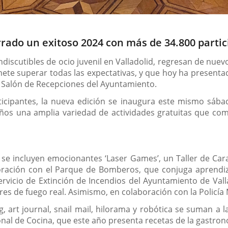
ado un exitoso 2024 con más de 34.800 partic
s indiscutibles de ocio juvenil en Valladolid, regresan de n
te superar todas las expectativas, y que hoy ha presentad
l Salón de Recepciones del Ayuntamiento.
ticipantes, la nueva edición se inaugura este mismo sába
ños una amplia variedad de actividades gratuitas que com
se incluyen emocionantes ‘Laser Games’, un Taller de Cara
boración con el Parque de Bomberos, que conjuga aprendiz
rvicio de Extinción de Incendios del Ayuntamiento de Val
 de fuego real. Asimismo, en colaboración con la Policía M
g, art journal, snail mail, hilorama y robótica se suman a l
onal de Cocina, que este año presenta recetas de la gastron