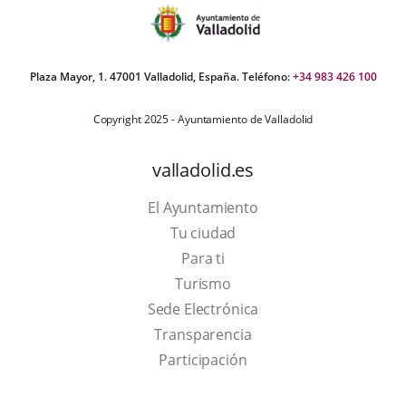
Plaza Mayor, 1. 47001 Valladolid, España. Teléfono:
+34 983 426 100
Copyright 2025 - Ayuntamiento de Valladolid
valladolid.es
El Ayuntamiento
Tu ciudad
Para ti
This
Turismo
link
Link
Sede Electrónica
will
to
Transparencia
open
external
Participación
in
application.