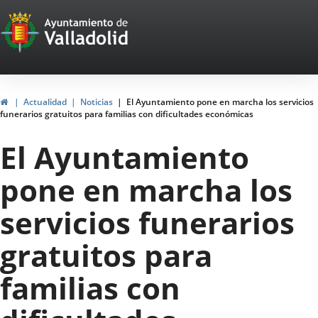
Portal
Jump to content
Web
del
Ayuntamiento
Home
Actualidad
Noticias
El Ayuntamiento pone en marcha los servicios
funerarios gratuitos para familias con dificultades económicas
de
El Ayuntamiento
Valladolid
pone en marcha los
servicios funerarios
gratuitos para
familias con