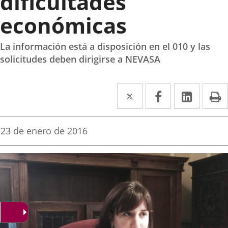
dificultades
económicas
La información está a disposición en el 010 y las
solicitudes deben dirigirse a NEVASA
Twitter
Enlace
Facebook
Enlace
Linked
Enlace
P
a
a
a
una
una
una
Fecha
23 de enero de 2016
de
aplicación
aplicación
aplica
la
noticia
externa.
externa.
extern