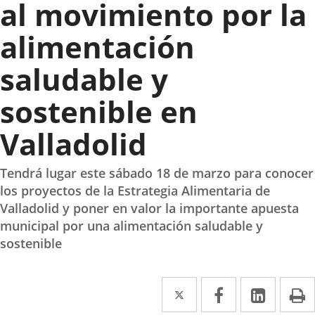
al movimiento por la
alimentación
saludable y
sostenible en
Valladolid
Tendrá lugar este sábado 18 de marzo para conocer
los proyectos de la Estrategia Alimentaria de
Valladolid y poner en valor la importante apuesta
municipal por una alimentación saludable y
sostenible
Twitter
Enlace
Facebook
Enlace
Linked
Enlace
P
a
a
a