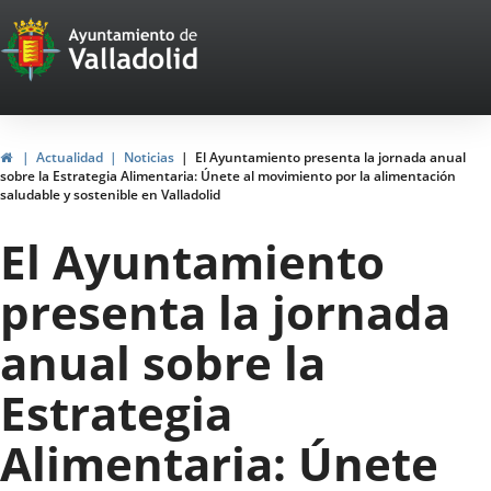
Portal
Jump to content
Web
del
Ayuntamiento
Home
Actualidad
Noticias
El Ayuntamiento presenta la jornada anual
sobre la Estrategia Alimentaria: Únete al movimiento por la alimentación
de
saludable y sostenible en Valladolid
Valladolid
El Ayuntamiento
presenta la jornada
anual sobre la
Estrategia
Alimentaria: Únete