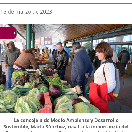
una
una
una
Fecha
16 de marzo de 2023
de
aplicación
aplicación
aplica
la
noticia
externa.
externa.
extern
Descripción
La concejala de Medio Ambiente y Desarrollo
Sostenible, María Sánchez, resalta la importancia del