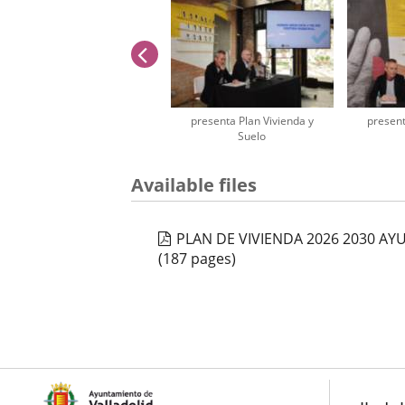
previus
presenta Plan Vivienda y
present
Suelo
Number
Available files
of
sliders:
2
PLAN DE VIVIENDA 2026 2030 A
(187 pages)