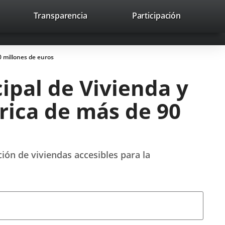
nk
Transparencia
Participación
avaHeaderSocial
Link
Link
Link
Search
to
Search
to
to
to
ernal
external
external
external
lication.
application.
application.
application.
0 millones de euros
ipal de Vivienda y
rica de más de 90
ión de viviendas accesibles para la