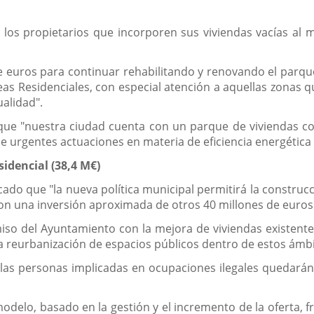
s propietarios que incorporen sus viviendas vacías al me
e euros para continuar rehabilitando y renovando el parque
eas Residenciales, con especial atención a aquellas zonas
ualidad".
que "nuestra ciudad cuenta con un parque de viviendas co
urgentes actuaciones en materia de eficiencia energética o
idencial (38,4 M€)
cado que "la nueva política municipal permitirá la constru
on una inversión aproximada de otros 40 millones de euros 
o del Ayuntamiento con la mejora de viviendas existentes
 la reurbanización de espacios públicos dentro de estos ámb
las personas implicadas en ocupaciones ilegales quedarán
odelo, basado en la gestión y el incremento de la oferta, f