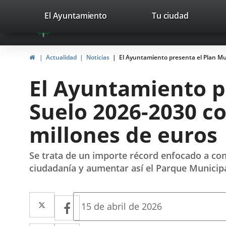
Portal
Jump to content
valladolid.es
El Ayuntamiento
Tu ciudad
avaTop
Web
del
Home
Actualidad
Noticias
El Ayuntamiento presenta el Plan Mun
Ayuntamiento
El Ayuntamiento pr
de
Suelo 2026-2030 co
Valladolid
millones de euros
Se trata de un importe récord enfocado a con
ciudadanía y aumentar así el Parque Municipa
Twitter
Enlace
Facebook
Enlace
Fecha
15 de abril de 2026
de
a
a
la