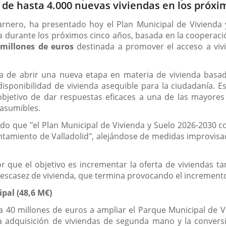
 de hasta 4.000 nuevas viviendas en los próxi
o Carnero, ha presentado hoy el Plan Municipal de Vivien
da durante los próximos cinco años, basada en la cooperación
 millones de euros
destinada a promover el acceso a vivi
 de abrir una nueva etapa en materia de vivienda basada 
isponibilidad de vivienda asequible para la ciudadanía. 
bjetivo de dar respuestas eficaces a una de las mayores 
 asumibles.
ado que "el Plan Municipal de Vivienda y Suelo 2026-2030 co
untamiento de Valladolid", alejándose de medidas improvis
 que el objetivo es incrementar la oferta de viviendas t
a escasez de vivienda, que termina provocando el increment
pal (48,6 M€)
a 40 millones de euros a ampliar el Parque Municipal de 
la adquisición de viviendas de segunda mano y la convers