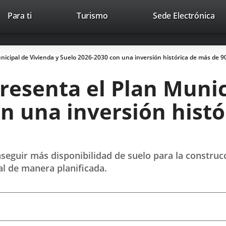
This
Li
Para ti
Turismo
Sede Electrónica
Accesibilidad
Trabaja con nosotros
Contac
link
to
will
ext
open
app
icipal de Vivienda y Suelo 2026-2030 con una inversión histórica de más de 9
in
a
esenta el Plan Munic
pop-
up
n una inversión histó
window.
seguir más disponibilidad de suelo para la construcc
l de manera planificada.