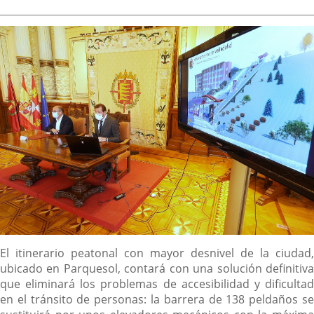
de
aplicación
aplicación
aplica
la
noticia
externa.
externa.
extern
Descripción
El itinerario peatonal con mayor desnivel de la ciudad,
ubicado en Parquesol, contará con una solución definitiva
que eliminará los problemas de accesibilidad y dificultad
en el tránsito de personas: la barrera de 138 peldaños se