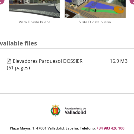
Vista D vista buena
Vista D vista buena
umber
vailable files
iders:
Elevadores Parquesol DOSSIER
16.9
MB
(61 pages)
Plaza Mayor, 1. 47001 Valladolid, España. Teléfono:
+34 983 426 100