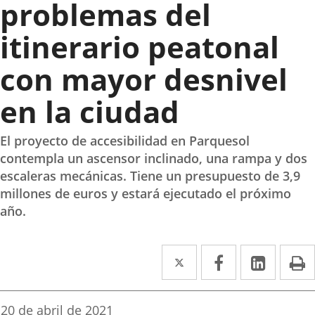
problemas del
itinerario peatonal
con mayor desnivel
en la ciudad
El proyecto de accesibilidad en Parquesol
contempla un ascensor inclinado, una rampa y dos
escaleras mecánicas. Tiene un presupuesto de 3,9
millones de euros y estará ejecutado el próximo
año.
Twitter
Enlace
Facebook
Enlace
Linked
Enlace
P
a
a
a
una
una
una
Fecha
20 de abril de 2021