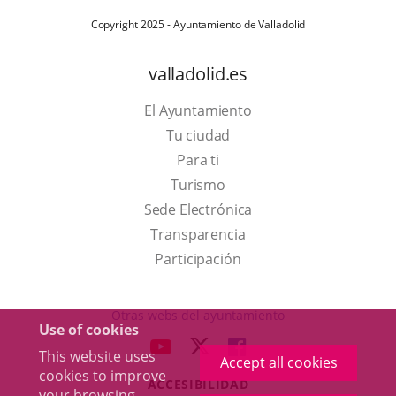
Copyright 2025 - Ayuntamiento de Valladolid
valladolid.es
El Ayuntamiento
Tu ciudad
Para ti
This
Turismo
link
Link
Sede Electrónica
will
to
Transparencia
open
external
Participación
in
application.
a
Otras webs del ayuntamiento
Use of cookies
pop-
aderSocial
LINK
LINK
LINK
This website uses
up
Accept all cookies
TO
TO
TO
cookies to improve
window.
ACCESIBILIDAD
EXTERNAL
EXTERNAL
EXTERNAL
your browsing