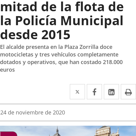
mitad de la flota de
la Policía Municipal
desde 2015
El alcalde presenta en la Plaza Zorrilla doce
motocicletas y tres vehículos completamente
dotados y operativos, que han costado 218.000
euros
Twitter
Enlace
Facebook
Enlace
Linked
Enlace
P
a
a
a
una
una
una
Fecha
24 de noviembre de 2020
de
aplicación
aplicación
aplica
la
noticia
externa.
externa.
extern