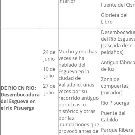
interior
Fuente del Cis
Glorieta del
Libro
Desembocadu
del Río Esguev
(cascada de 7
Mucho y muchas
24 de
peldaños)
veces se ha
junio
Antigua fábric
hablado del
10 de
de luz
Esgueva en la
julio
ciudad de
Zona de
Valladolid, unas
27 de
compuertas
DE RIO EN RIO:
veces por su
julio
(mirador)
Desembocadura
recorrido antiguo
del Esgueva en
Rio Pisuerga
por el casco
el río Pisuerga
histórico y otras
Puente del
por las
Cabildo
inundaciones que
Parque Ribera
provocó antes de