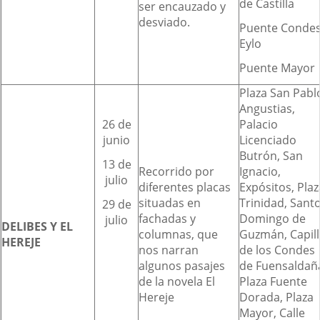
de Castilla
ser encauzado y
desviado.
Puente Conde
Eylo
Puente Mayor
Plaza San Pabl
Angustias,
26 de
Palacio
junio
Licenciado
Butrón, San
13 de
Recorrido por
Ignacio,
julio
diferentes placas
Expósitos, Plaz
situadas en
Trinidad, Sant
29 de
fachadas y
Domingo de
julio
DELIBES Y EL
columnas, que
Guzmán, Capill
HEREJE
nos narran
de los Condes
algunos pasajes
de Fuensaldañ
de la novela El
Plaza Fuente
Hereje
Dorada, Plaza
Mayor, Calle