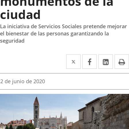
monumentos de la
ciudad
La iniciativa de Servicios Sociales pretende mejorar
el bienestar de las personas garantizando la
seguridad
Twitter
Enlace
Facebook
Enlace
Linked
Enlace
P
a
a
a
una
una
una
Fecha
2 de junio de 2020
de
aplicación
aplicación
aplica
la
noticia
externa.
externa.
extern