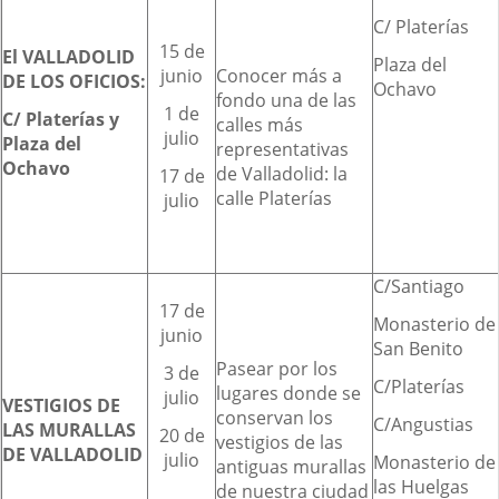
C/ Platerías
15 de
El VALLADOLID
Plaza del
junio
Conocer más a
DE LOS OFICIOS:
Ochavo
fondo una de las
1 de
C/ Platerías y
calles más
julio
Plaza del
representativas
Ochavo
de Valladolid: la
17 de
calle Platerías
julio
C/Santiago
17 de
Monasterio de
junio
San Benito
Pasear por los
3 de
C/Platerías
lugares donde se
julio
VESTIGIOS DE
conservan los
C/Angustias
LAS MURALLAS
20 de
vestigios de las
DE VALLADOLID
julio
Monasterio de
antiguas murallas
las Huelgas
de nuestra ciudad