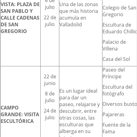
6 de
VISTA: PLAZA DE
Una de las zonas
julio
Colegio de San
SAN PABLO Y
que más historia
Gregorio
22 de
CALLE CADENAS
acumula en
julio
DE SAN
Valladolid
Escultura de
GREGORIO
Eduardo Chilli
Palacio de
Villena
Casa del Sol
Paseo del
22 de
Príncipe
junio
Escultura del
Es un lugar ideal
8 de
fotógrafo
para dar un
julio
Diversos bust
paseo, relajarse y
CAMPO
24 de
descubrir, entre
GRANDE: VISITA
Pajareras
julio
otras cosas, las
ESCULTÓRICA
esculturas que
Fuente de la
alberga en su
Fama