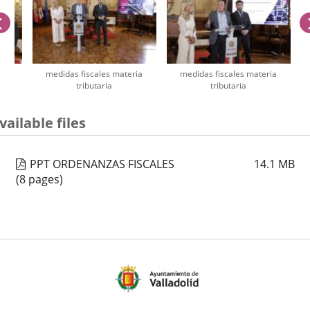
previus
ria
medidas fiscales materia
medidas fiscales materia
tributaria
tributaria
umber
vailable files
iders:
PPT ORDENANZAS FISCALES
14.1
MB
(8 pages)