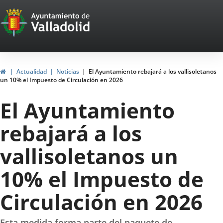
Portal
Jump to content
Web
del
Ayuntamiento
Home
Actualidad
Noticias
El Ayuntamiento rebajará a los vallisoletanos
un 10% el Impuesto de Circulación en 2026
de
El Ayuntamiento
Valladolid
rebajará a los
vallisoletanos un
10% el Impuesto de
Circulación en 2026
Esta medida forma parte del paquete de