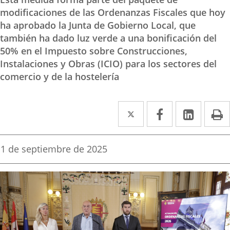
modificaciones de las Ordenanzas Fiscales que hoy
ha aprobado la Junta de Gobierno Local, que
también ha dado luz verde a una bonificación del
50% en el Impuesto sobre Construcciones,
Instalaciones y Obras (ICIO) para los sectores del
comercio y de la hostelería
Twitter
Enlace
Facebook
Enlace
Linked
Enlace
P
a
a
a
una
una
una
Fecha
1 de septiembre de 2025
de
aplicación
aplicación
aplica
la
noticia
externa.
externa.
extern