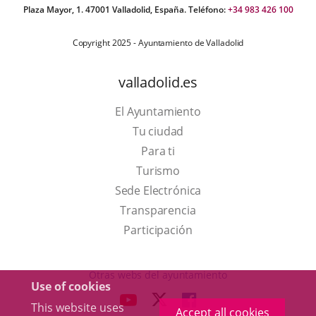
Plaza Mayor, 1. 47001 Valladolid, España. Teléfono:
+34 983 426 100
Copyright 2025 - Ayuntamiento de Valladolid
valladolid.es
El Ayuntamiento
Tu ciudad
Para ti
This
Turismo
link
Link
Sede Electrónica
will
to
Transparencia
open
external
Participación
in
application.
a
Otras webs del ayuntamiento
Use of cookies
pop-
aderSocial
LINK
LINK
LINK
This website uses
up
Accept all cookies