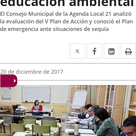
educación ambiental
El Consejo Municipal de la Agenda Local 21 analizó
la evaluación del V Plan de Acción y conoció el Plan
de emergencia ante situaciones de sequía
Twitter
Enlace
Facebook
Enlace
Linked
Enlace
P
a
a
a
una
una
una
Fecha
20 de diciembre de 2017
de
aplicación
aplicación
aplica
la
noticia
externa.
externa.
extern