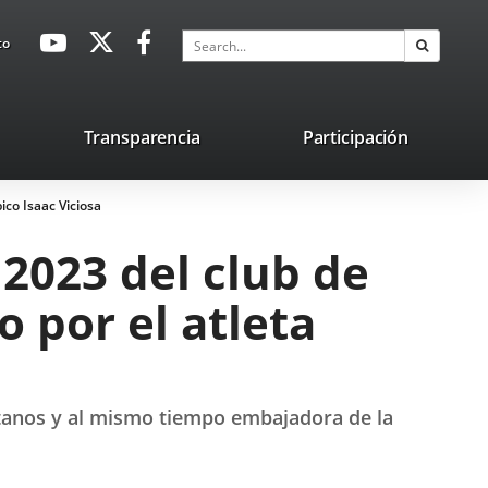
avaHeaderSocial
Link
Link
Link
Search
to
Search
to
to
to
external
external
external
application.
application.
application.
nk
Transparencia
Participación
ternal
ico Isaac Viciosa
plication.
2023 del club de
o por el atleta
oletanos y al mismo tiempo embajadora de la