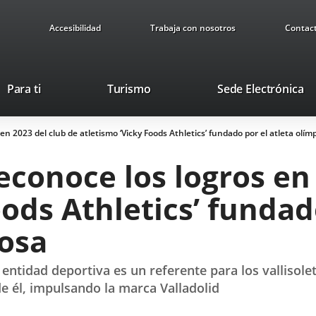
Accesibilidad
Trabaja con nosotros
Contac
This
Li
Para ti
Turismo
Sede Electrónica
link
to
will
ex
n 2023 del club de atletismo ‘Vicky Foods Athletics’ fundado por el atleta olímp
open
ap
in
conoce los logros en 
a
pop-
ods Athletics’ fundad
up
window.
iosa
 la entidad deportiva es un referente para los vallis
de él, impulsando la marca Valladolid