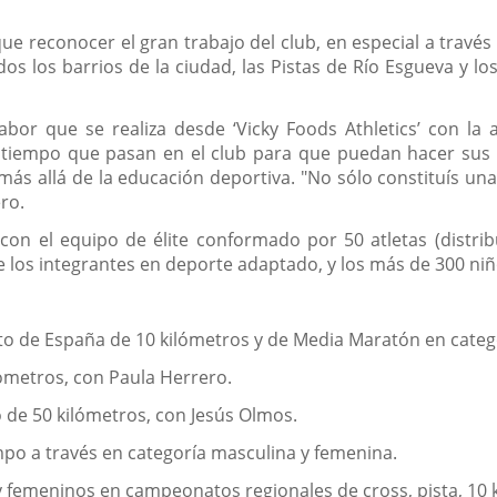
e reconocer el gran trabajo del club, en especial a través 
dos los barrios de la ciudad, las Pistas de Río Esgueva y 
abor que se realiza desde ‘Vicky Foods Athletics’ con la
tiempo que pasan en el club para que puedan hacer sus d
 más allá de la educación deportiva. "No sólo constituís un
ero.
s con el equipo de élite conformado por 50 atletas (dist
de los integrantes en deporte adaptado, y los más de 300 niñ
o de España de 10 kilómetros y de Media Maratón en categ
ómetros, con Paula Herrero.
de 50 kilómetros, con Jesús Olmos.
mpo a través en categoría masculina y femenina.
 y femeninos en campeonatos regionales de cross, pista, 10