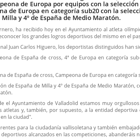
peona de Europa por equipos con la selección
a de Europa en categoría sub20 con la selecci
Milla y 4º de España de Medio Maratón.
Carnero, ha recibido hoy en el Ayuntamiento al atleta olímp
 reconocer los grandes logros deportivos del mismo en el p
nal Juan Carlos Higuero, los deportistas distinguidos han si
ampeona de España de cross, 4ª de Europa en categoría s
eona de España de cross, Campeona de Europa en categoría 
eón de España de Milla y 4º de España de Medio Maratón,
ratón.
 el Ayuntamiento de Valladolid estamos muy orgullosos 
atletas y, también, por supuesto, a la entidad deportiva 
en la ciudad".
erentes para la ciudadanía vallisoletana y también embajado
deportivos alcanzados en las competiciones, abanderáis nue