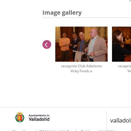
Image gallery
previus
recepción Club Atletismo
recepci
Vicky Foods a
Vi
Number
of
sliders:
3
valladol