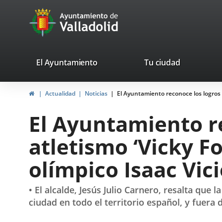
Portal
Jump to content
avaTop
Web
del
Ayuntamiento
valladolid.es
El Ayuntamiento
Tu ciudad
de
Home
Actualidad
Noticias
El Ayuntamiento reconoce los logros e
Valladolid
El Ayuntamiento re
atletismo ‘Vicky Fo
olímpico Isaac Vic
• El alcalde, Jesús Julio Carnero, resalta que
ciudad en todo el territorio español, y fuera 