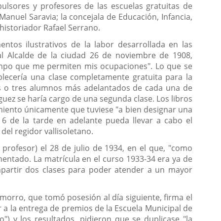
ulsores y profesores de las escuelas gratuitas de
Manuel Saravia; la concejala de Educación, Infancia,
 historiador Rafael Serrano.
tos ilustrativos de la labor desarrollada en las
 al Alcalde de la ciudad 26 de noviembre de 1908,
empo que me permiten mis ocupaciones". Lo que se
blecería una clase completamente gratuita para la
dos o tres alumnos más adelantados de cada una de
íguez se haría cargo de una segunda clase. Los libros
tamiento únicamente que tuviese "a bien designar una
 6 de la tarde en adelante pueda llevar a cabo el
del regidor vallisoletano.
 profesor) el 28 de julio de 1934, en el que, "como
mentado. La matrícula en el curso 1933-34 era ya de
mpartir dos clases para poder atender a un mayor
morro, que tomó posesión al día siguiente, firma el
ir a la entrega de premios de la Escuela Municipal de
") y los resultados, pidieron que se duplicase "la