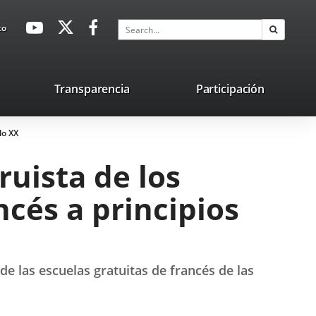
avaHeaderSocial
Link
Link
Link
Search
to
Search
to
to
to
external
external
external
application.
application.
application.
nk
Transparencia
Participación
ternal
lo XX
plication.
ruista de los
cés a principios
e las escuelas gratuitas de francés de las