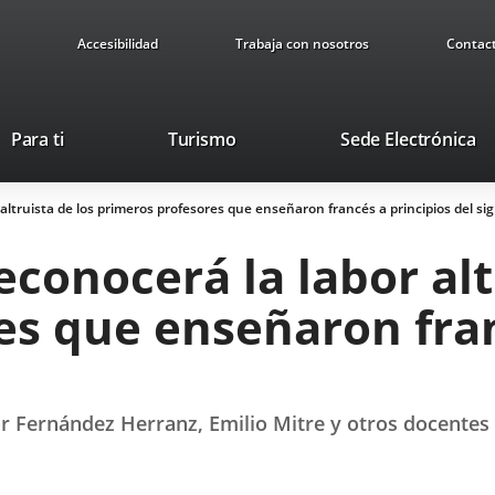
Accesibilidad
Trabaja con nosotros
Contac
This
Li
Para ti
Turismo
Sede Electrónica
link
to
will
ex
ltruista de los primeros profesores que enseñaron francés a principios del sig
open
ap
in
conocerá la labor alt
a
pop-
es que enseñaron fran
up
window.
r Fernández Herranz, Emilio Mitre y otros docentes d