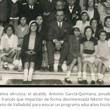
tiva altruista, el alcalde, Antonio García-Quintana, posab
e francés que impartían de forma desinteresada Néstor Fer
nto de Valladolid para evocar un programa educativo histór