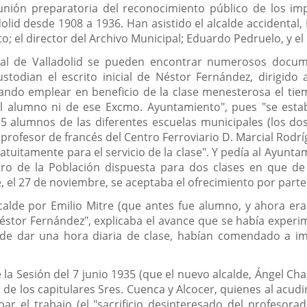
nión preparatoria del reconocimiento público de los imp
lid desde 1908 a 1936. Han asistido el alcalde accidental, 
to; el director del Archivo Municipal; Eduardo Pedruelo, y el
al de Valladolid se pueden encontrar numerosos documen
stodian el escrito inicial de Néstor Fernández, dirigido
ando emplear en beneficio de la clase menesterosa el ti
el alumno ni de ese Excmo. Ayuntamiento", pues "se esta
35 alumnos de las diferentes escuelas municipales (los 
El profesor de francés del Centro Ferroviario D. Marcial Rodr
ratuitamente para el servicio de la clase". Y pedía al Ayun
tro de la Población dispuesta para dos clases en que de
, el 27 de noviembre, se aceptaba el ofrecimiento por parte 
lcalde por Emilio Mitre (que antes fue alumno, y ahora era
éstor Fernández", explicaba el avance que se había experi
 de dar una hora diaria de clase, habían comendado a i
la Sesión del 7 junio 1935 (que el nuevo alcalde, Ángel Cha
n de los capitulares Sres. Cuenca y Alcocer, quienes al acud
 el trabajo (el "sacrificio desinteresado del profesorado