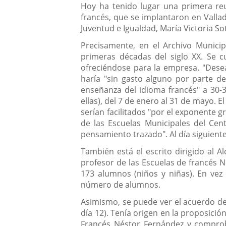
Hoy ha tenido lugar una primera reu
francés, que se implantaron en Vallado
Juventud e Igualdad, María Victoria So
Precisamente, en el Archivo Municip
primeras décadas del siglo XX. Se cu
ofreciéndose para la empresa. "Dese
haría "sin gasto alguno por parte d
enseñanza del idioma francés" a 30-
ellas), del 7 de enero al 31 de mayo. 
serían facilitados "por el exponente g
de las Escuelas Municipales del Cen
pensamiento trazado". Al día siguiente
También está el escrito dirigido al A
profesor de las Escuelas de francés N
173 alumnos (niños y niñas). En vez
número de alumnos.
Asimismo, se puede ver el acuerdo de 
día 12). Tenía origen en la proposició
Francés Néstor Fernández y comprobar