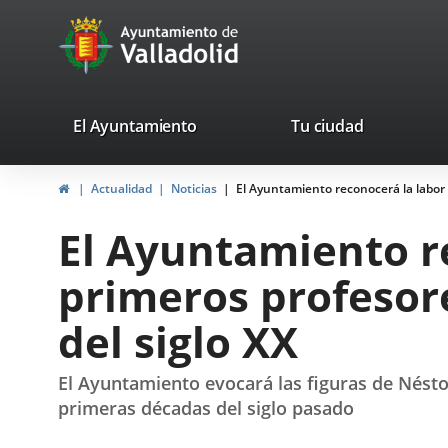
Portal
Jump to content
avaTop
Web
del
Ayuntamiento
valladolid.es
El Ayuntamiento
Tu ciudad
de
Home
Actualidad
Noticias
El Ayuntamiento reconocerá la labor a
Valladolid
El Ayuntamiento re
primeros profesor
del siglo XX
El Ayuntamiento evocará las figuras de Nésto
primeras décadas del siglo pasado